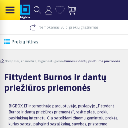
Nemokamas 30 d. prekių grąžinimas
Prekių filtras
/
Kvepalai, kosmetika, higiena
/
Higiena
/
Burnos ir dantų priežiūros priemonės
Fittydent Burnos ir dantų
priežiūros priemonės
BIGBOX.LT internetinėje parduotuvėje, puslapyje „Fittydent
Burnos ir dantų priežiūros priemonės“, rasite platų prekių
pasirinkimą internetu. Čia pateikiami žinomų gamintojų prekės,
kurias patogu palyginti pagal kainą, savybes, pristatymo