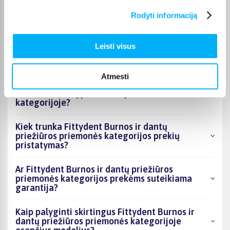
priemonės kategorijoje esantys produktai šiuo
Rodyti informaciją
metu populiariausi?
Kiek prekių yra Fittydent Burnos ir dantų
Leisti visus
priežiūros priemonės kategorijos asortimente
ir kokia žemiausia kaina?
Atmesti
Ar BIGBOX.LT galima rasti akcijų Fittydent
Burnos ir dantų priežiūros priemonės
kategorijoje?
Kiek trunka Fittydent Burnos ir dantų
priežiūros priemonės kategorijos prekių
pristatymas?
Ar Fittydent Burnos ir dantų priežiūros
priemonės kategorijos prekėms suteikiama
garantija?
Kaip palyginti skirtingus Fittydent Burnos ir
dantų priežiūros priemonės kategorijoje