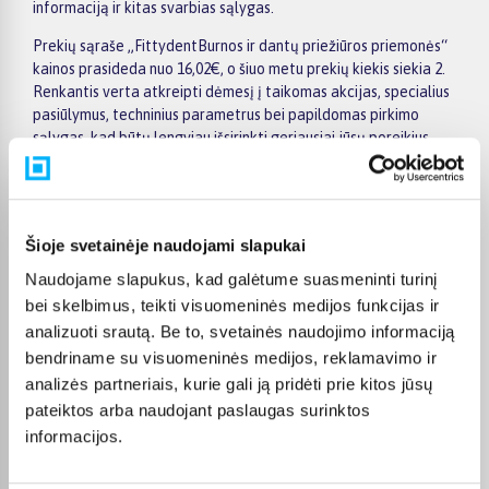
informaciją ir kitas svarbias sąlygas.
Prekių sąraše „FittydentBurnos ir dantų priežiūros priemonės“
kainos prasideda nuo 16,02€, o šiuo metu prekių kiekis siekia 2.
Renkantis verta atkreipti dėmesį į taikomas akcijas, specialius
pasiūlymus, techninius parametrus bei papildomas pirkimo
sąlygas, kad būtų lengviau išsirinkti geriausiai jūsų poreikius
atitinkantį variantą.
Papildomi pasirinkimai ir prekių savybių filtrai padeda patogiai
susiaurinti asortimentą ir greičiau rasti tinkamą prekę.
Šioje svetainėje naudojami slapukai
Peržiūrėkite „FittydentBurnos ir dantų priežiūros priemonės“
pasiūlymus BIGBOX.LT, palyginkite prekes ir pirkite internetu
Naudojame slapukus, kad galėtume suasmeninti turinį
patogiai. Pasirinktą prekę pristatysime per jos aprašyme
bei skelbimus, teikti visuomeninės medijos funkcijas ir
nurodytą terminą.
analizuoti srautą. Be to, svetainės naudojimo informaciją
bendriname su visuomeninės medijos, reklamavimo ir
analizės partneriais, kurie gali ją pridėti prie kitos jūsų
pateiktos arba naudojant paslaugas surinktos
DUK
informacijos.
Kokie Fittydent Burnos ir dantų priežiūros