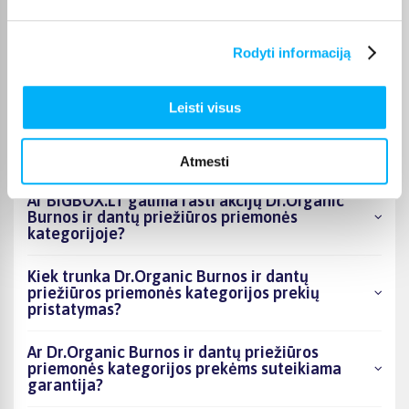
Kokie Dr.Organic Burnos ir dantų priežiūros
Rodyti informaciją
priemonės kategorijoje esantys produktai šiuo
metu populiariausi?
Leisti visus
Kiek prekių yra Dr.Organic Burnos ir dantų
priežiūros priemonės kategorijos asortimente
ir kokia žemiausia kaina?
Atmesti
Ar BIGBOX.LT galima rasti akcijų Dr.Organic
Burnos ir dantų priežiūros priemonės
kategorijoje?
Kiek trunka Dr.Organic Burnos ir dantų
priežiūros priemonės kategorijos prekių
pristatymas?
Ar Dr.Organic Burnos ir dantų priežiūros
priemonės kategorijos prekėms suteikiama
garantija?