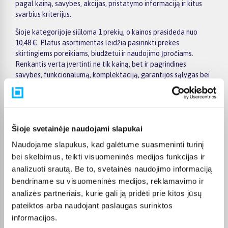
pagal kainą, savybes, akcijas, pristatymo informaciją ir kitus
svarbius kriterijus.
Šioje kategorijoje siūloma 1 prekių, o kainos prasideda nuo
10,48 €. Platus asortimentas leidžia pasirinkti prekes
skirtingiems poreikiams, biudžetui ir naudojimo įpročiams.
Renkantis verta įvertinti ne tik kainą, bet ir pagrindines
savybes, funkcionalumą, komplektaciją, garantijos sąlygas bei
taikomus specialius pasiūlymus.
Puslapyje esantys filtrai padeda greičiau atrasti aktualius
pasiūlymus ir patogiai palyginti Dr.Organic prekes tarpusavyje.
Atsižvelkite į jums svarbiausius kriterijus, pristatymo
Šioje svetainėje naudojami slapukai
informaciją ir prekės aprašymą, kad galėtumėte priimti patogų
Naudojame slapukus, kad galėtume suasmeninti turinį
ir apgalvotą sprendimą.
bei skelbimus, teikti visuomeninės medijos funkcijas ir
Palyginkite Dr.Organic prekes BIGBOX.LT ir išsirinkite
analizuoti srautą. Be to, svetainės naudojimo informaciją
tinkamiausią variantą internetu.
bendriname su visuomeninės medijos, reklamavimo ir
analizės partneriais, kurie gali ją pridėti prie kitos jūsų
pateiktos arba naudojant paslaugas surinktos
informacijos.
DUK