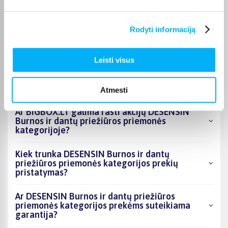
Kokie DESENSIN Burnos ir dantų priežiūros
Rodyti informaciją
priemonės kategorijoje esantys produktai šiuo
metu populiariausi?
Leisti visus
Kiek prekių yra DESENSIN Burnos ir dantų
priežiūros priemonės kategorijos asortimente
ir kokia žemiausia kaina?
Atmesti
Ar BIGBOX.LT galima rasti akcijų DESENSIN
Burnos ir dantų priežiūros priemonės
kategorijoje?
Kiek trunka DESENSIN Burnos ir dantų
priežiūros priemonės kategorijos prekių
pristatymas?
Ar DESENSIN Burnos ir dantų priežiūros
priemonės kategorijos prekėms suteikiama
garantija?