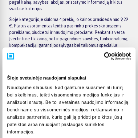
pagal kainą, savybes, akcijas, pristatymo informaciją ir kitus
svarbius kriterijus.
Šioje kategorijoje siūloma 4 prekių, o kainos prasideda nuo 9,29
€. Platus asortimentas leidžia pasirinkti prekes skirtingiems
poreikiams, biudžetui ir naudojimo įpročiams. Renkantis verta
įvertinti ne tik kainą, bet ir pagrindines savybes, funkcionalumą,
komplektaciją, garantijos sąlygas bei taikomus specialius
pasiūlymus.
Puslapyje esantys filtrai padeda greičiau atrasti aktualius
pasiūlymus ir patogiai palyginti DESENSIN prekes tarpusavyje.
Atsižvelkite į jums svarbiausius kriterijus, pristatymo
Šioje svetainėje naudojami slapukai
informaciją ir prekės aprašymą, kad galėtumėte priimti patogų
Naudojame slapukus, kad galėtume suasmeninti turinį
ir apgalvotą sprendimą.
bei skelbimus, teikti visuomeninės medijos funkcijas ir
Palyginkite DESENSIN prekes BIGBOX.LT ir išsirinkite
analizuoti srautą. Be to, svetainės naudojimo informaciją
tinkamiausią variantą internetu.
bendriname su visuomeninės medijos, reklamavimo ir
analizės partneriais, kurie gali ją pridėti prie kitos jūsų
pateiktos arba naudojant paslaugas surinktos
informacijos.
DUK