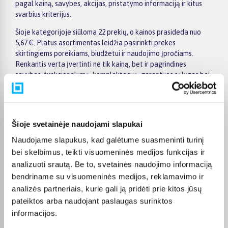
pagal kainą, savybes, akcijas, pristatymo informaciją ir kitus
svarbius kriterijus.
Šioje kategorijoje siūloma 22 prekių, o kainos prasideda nuo
5,67 €. Platus asortimentas leidžia pasirinkti prekes
skirtingiems poreikiams, biudžetui ir naudojimo įpročiams.
Renkantis verta įvertinti ne tik kainą, bet ir pagrindines
savybes, funkcionalumą, komplektaciją, garantijos sąlygas bei
taikomus specialius pasiūlymus.
Puslapyje esantys filtrai padeda greičiau atrasti aktualius
pasiūlymus ir patogiai palyginti Colgate prekes tarpusavyje.
Šioje svetainėje naudojami slapukai
Atsižvelkite į jums svarbiausius kriterijus, pristatymo
informaciją ir prekės aprašymą, kad galėtumėte priimti patogų
Naudojame slapukus, kad galėtume suasmeninti turinį
ir apgalvotą sprendimą.
bei skelbimus, teikti visuomeninės medijos funkcijas ir
Palyginkite Colgate prekes BIGBOX.LT ir išsirinkite
analizuoti srautą. Be to, svetainės naudojimo informaciją
tinkamiausią variantą internetu.
bendriname su visuomeninės medijos, reklamavimo ir
analizės partneriais, kurie gali ją pridėti prie kitos jūsų
pateiktos arba naudojant paslaugas surinktos
informacijos.
DUK