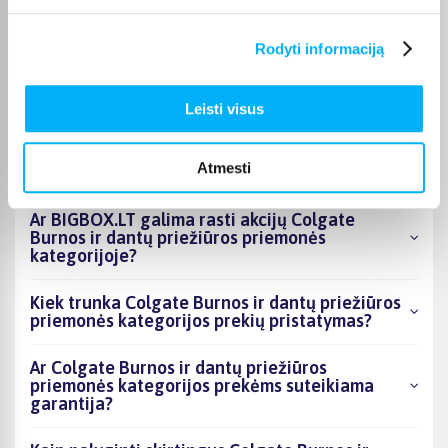
Rodyti informaciją
Kokie Colgate Burnos ir dantų priežiūros
priemonės kategorijoje esantys produktai šiuo
metu populiariausi?
Leisti visus
Kiek prekių yra Colgate Burnos ir dantų
priežiūros priemonės kategorijos asortimente
Atmesti
ir kokia žemiausia kaina?
Ar BIGBOX.LT galima rasti akcijų Colgate
Burnos ir dantų priežiūros priemonės
kategorijoje?
Kiek trunka Colgate Burnos ir dantų priežiūros
priemonės kategorijos prekių pristatymas?
Ar Colgate Burnos ir dantų priežiūros
priemonės kategorijos prekėms suteikiama
garantija?