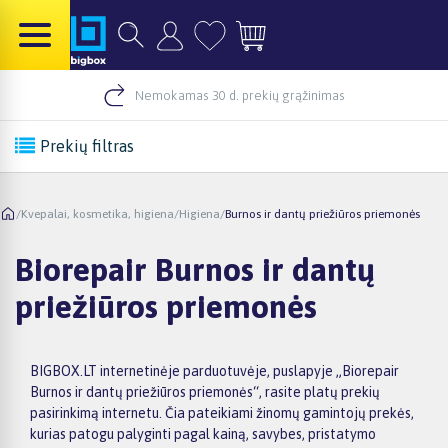
Nemokamas 30 d. prekių grąžinimas
Prekių filtras
/
Kvepalai, kosmetika, higiena
/
Higiena
/
Burnos ir dantų priežiūros priemonės
Biorepair Burnos ir dantų
priežiūros priemonės
BIGBOX.LT internetinėje parduotuvėje, puslapyje „Biorepair
Burnos ir dantų priežiūros priemonės“, rasite platų prekių
pasirinkimą internetu. Čia pateikiami žinomų gamintojų prekės,
kurias patogu palyginti pagal kainą, savybes, pristatymo