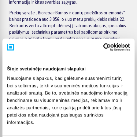
informaciją ir kitas svarbias sąlygas.
Prekių sąraše „BiorepairBurnos ir dantų priežiūros priemonės“
kainos prasideda nuo 3,85€, o šiuo metu prekių kiekis siekia 22.
Renkantis verta atkreipti dėmesį į taikomas akcijas, specialius
pasiūlymus, techninius parametrus bei papildomas pirkimo
sąlygas, kad būtų lengviau išsirinkti geriausiai jūsų poreikius
atitinkantį variantą.
Papildomi pasirinkimai ir prekių savybių filtrai padeda patogiai
susiaurinti asortimentą ir greičiau rasti tinkamą prekę.
Šioje svetainėje naudojami slapukai
Peržiūrėkite „BiorepairBurnos ir dantų priežiūros priemonės“
pasiūlymus BIGBOX.LT, palyginkite prekes ir pirkite internetu
Naudojame slapukus, kad galėtume suasmeninti turinį
patogiai. Pasirinktą prekę pristatysime per jos aprašyme
bei skelbimus, teikti visuomeninės medijos funkcijas ir
nurodytą terminą.
analizuoti srautą. Be to, svetainės naudojimo informaciją
bendriname su visuomeninės medijos, reklamavimo ir
analizės partneriais, kurie gali ją pridėti prie kitos jūsų
pateiktos arba naudojant paslaugas surinktos
DUK
informacijos.
Kokie Biorepair Burnos ir dantų priežiūros