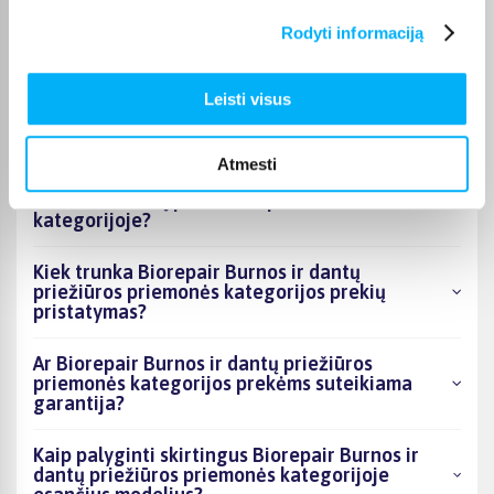
priemonės kategorijoje esantys produktai šiuo
Rodyti informaciją
metu populiariausi?
Kiek prekių yra Biorepair Burnos ir dantų
Leisti visus
priežiūros priemonės kategorijos asortimente
ir kokia žemiausia kaina?
Atmesti
Ar BIGBOX.LT galima rasti akcijų Biorepair
Burnos ir dantų priežiūros priemonės
kategorijoje?
Kiek trunka Biorepair Burnos ir dantų
priežiūros priemonės kategorijos prekių
pristatymas?
Ar Biorepair Burnos ir dantų priežiūros
priemonės kategorijos prekėms suteikiama
garantija?
Kaip palyginti skirtingus Biorepair Burnos ir
dantų priežiūros priemonės kategorijoje