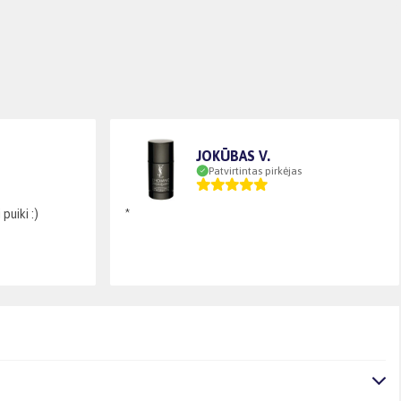
JOKŪBAS V.
Patvirtintas pirkėjas
puiki :)
*