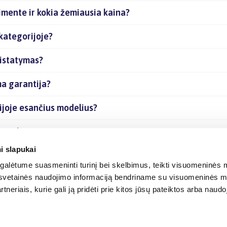
imente ir kokia žemiausia kaina?
kategorijoje?
ristatymas?
ma garantija?
ijoje esančius modelius?
s prekes internetu?
i slapukai
alėtume suasmeninti turinį bei skelbimus, teikti visuomeninės m
o, svetainės naudojimo informaciją bendriname su visuomeninės m
tneriais, kurie gali ją pridėti prie kitos jūsų pateiktos arba naud
© 2012-
2026
BIGBOX.LT