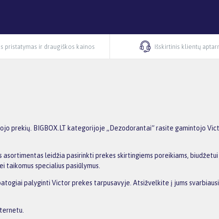
s pristatymas ir draugiškos kainos
Išskirtinis klientų apta
o prekių. BIGBOX.LT kategorijoje „Dezodorantai“ rasite gamintojo Victor 
 asortimentas leidžia pasirinkti prekes skirtingiems poreikiams, biudžetui i
ei taikomus specialius pasiūlymus.
patogiai palyginti Victor prekes tarpusavyje. Atsižvelkite į jums svarbiau
nternetu.