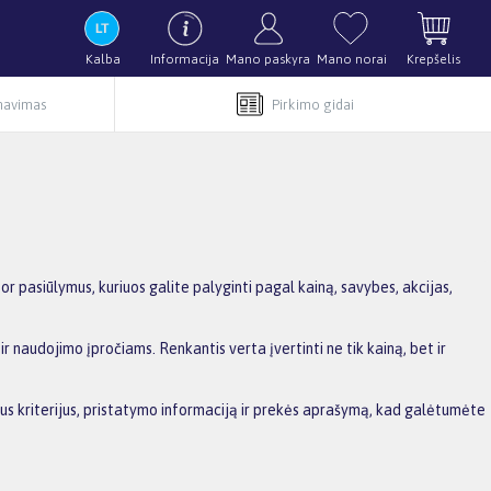
Kalba
Informacija
Mano paskyra
Mano norai
Krepšelis
rnavimas
Pirkimo gidai
pasiūlymus, kuriuos galite palyginti pagal kainą, savybes, akcijas,
r naudojimo įpročiams. Renkantis verta įvertinti ne tik kainą, bet ir
sius kriterijus, pristatymo informaciją ir prekės aprašymą, kad galėtumėte