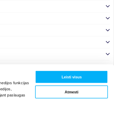
Leisti visus
edijos funkcijas
edijos,
Atmesti
ojant paslaugas