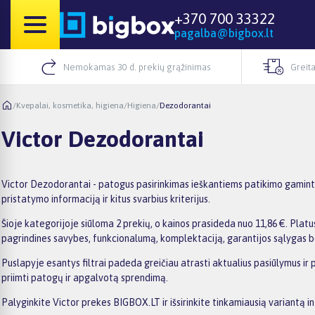
+370 700 33322
pagalba@bigbox.lt
Nemokamas 30 d. prekių grąžinimas
Greita
/
Kvepalai, kosmetika, higiena
/
Higiena
/
Dezodorantai
Victor Dezodorantai
Victor Dezodorantai - patogus pasirinkimas ieškantiems patikimo gamintoj
pristatymo informaciją ir kitus svarbius kriterijus.
Šioje kategorijoje siūloma 2 prekių, o kainos prasideda nuo 11,86 €. Platus
pagrindines savybes, funkcionalumą, komplektaciją, garantijos sąlygas b
Puslapyje esantys filtrai padeda greičiau atrasti aktualius pasiūlymus ir 
priimti patogų ir apgalvotą sprendimą.
Palyginkite Victor prekes BIGBOX.LT ir išsirinkite tinkamiausią variantą i