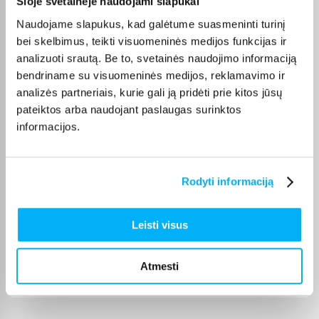
Šioje svetainėje naudojami slapukai
Tomas S.
Naudojame slapukus, kad galėtume suasmeninti turinį
Patvirtintas pirkėjas
bei skelbimus, teikti visuomeninės medijos funkcijas ir
Gera kaina, puiki kokybe, tik pristtymo laikas galetu buti trumpesnis.
analizuoti srautą. Be to, svetainės naudojimo informaciją
bendriname su visuomeninės medijos, reklamavimo ir
Laima M.
analizės partneriais, kurie gali ją pridėti prie kitos jūsų
Patvirtintas pirkėjas
pateiktos arba naudojant paslaugas surinktos
👍
informacijos.
Jolanta V.
Patvirtintas pirkėjas
Rodyti informaciją
Šią prekę perku ne pirmą kartą, ji puiki :)
Leisti visus
JOKŪBAS V.
Patvirtintas pirkėjas
Atmesti
*