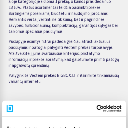
Šioje kategorijoje siūloma 1 prekių, o kainos prasideda nuo
18,10 €. Platus asortimentas leidžia pasirinkti prekes
skirtingiems poreikiams, biudžetui ir naudojimo įpročiams.
Renkantis verta įvertinti ne tik kainą, bet ir pagrindines
savybes, funkcionalumą, komplektaciją, garantijos sąlygas bei
taikomus specialius pasiūlymus.
Puslapyje esantys filtrai padeda greičiau atrasti aktualius
pasiūlymus ir patogiai palyginti Vectem prekes tarpusavyje.
Atsižvelkite į jums svarbiausius kriterijus, pristatymo
informaciją ir prekės aprašymą, kad galėtumėte priimti patogų
ir apgalvotą sprendimą.
Palyginkite Vectem prekes BIGBOX.LT ir išsirinkite tinkamiausią
variantą internetu.
Pirkėjų atsiliepimai apie prekes