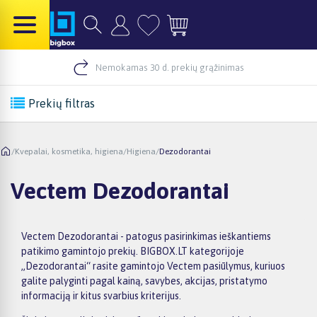
Nemokamas 30 d. prekių grąžinimas
Prekių filtras
/
Kvepalai, kosmetika, higiena
/
Higiena
/
Dezodorantai
Vectem Dezodorantai
Vectem Dezodorantai - patogus pasirinkimas ieškantiems
patikimo gamintojo prekių. BIGBOX.LT kategorijoje
„Dezodorantai“ rasite gamintojo Vectem pasiūlymus, kuriuos
galite palyginti pagal kainą, savybes, akcijas, pristatymo
informaciją ir kitus svarbius kriterijus.