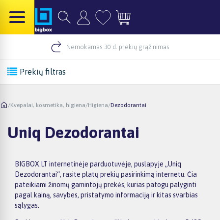
Nemokamas 30 d. prekių grąžinimas
Prekių filtras
/
Kvepalai, kosmetika, higiena
/
Higiena
/
Dezodorantai
Uniq Dezodorantai
BIGBOX.LT internetinėje parduotuvėje, puslapyje „Uniq
Dezodorantai“, rasite platų prekių pasirinkimą internetu. Čia
pateikiami žinomų gamintojų prekės, kurias patogu palyginti
pagal kainą, savybes, pristatymo informaciją ir kitas svarbias
sąlygas.