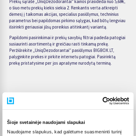
Prekių sąraše „UniqDezodorantai“ kainos prasideda nuo 5,68€,
o šiuo metu prekių kiekis siekia 2. Renkantis verta atkreipti
dėmesį į taikomas akcijas, specialius pasiūlymus, techninius
parametrus bei papildomas pirkimo sąlygas, kad būtų lengviau
išsirinkti geriausiai jūsų poreikius atitinkantį variantą.
Papildomi pasirinkimai ir prekių savybių filtrai padeda patogiai
susiaurinti asortimentą ir greičiau rasti tinkamą prekę.
Peržiūrėkite „UniqDezodorantai“ pasiūlymus BIGBOX.LT,
palyginkite prekes ir pirkite internetu patogiai. Pasirinktą
prekę pristatysime per jos aprašyme nurodytą terminą.
Pirkėjų atsiliepimai apie prekes
Tomas S.
Šioje svetainėje naudojami slapukai
Patvirtintas pirkėjas
Naudojame slapukus, kad galėtume suasmeninti turinį
Gera kaina, puiki kokybe, tik pristtymo laikas galetu buti trumpesnis.