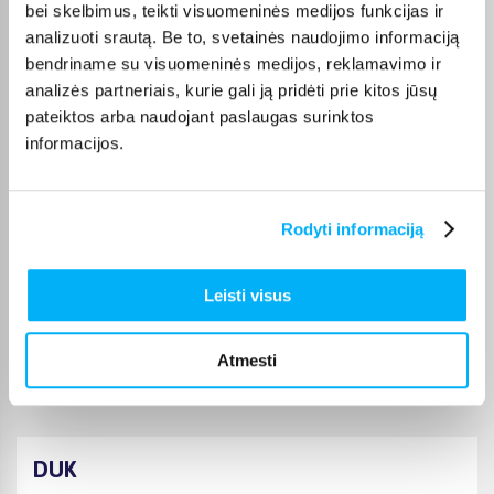
bei skelbimus, teikti visuomeninės medijos funkcijas ir
analizuoti srautą. Be to, svetainės naudojimo informaciją
Laima M.
bendriname su visuomeninės medijos, reklamavimo ir
Patvirtintas pirkėjas
analizės partneriais, kurie gali ją pridėti prie kitos jūsų
👍
pateiktos arba naudojant paslaugas surinktos
informacijos.
Jolanta V.
Patvirtintas pirkėjas
Rodyti informaciją
Šią prekę perku ne pirmą kartą, ji puiki :)
Leisti visus
JOKŪBAS V.
Patvirtintas pirkėjas
*
Atmesti
DUK