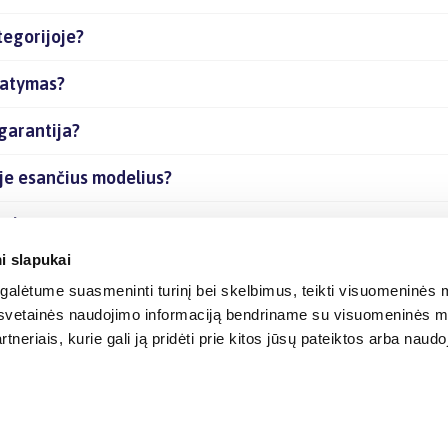
tegorijoje?
tatymas?
garantija?
oje esančius modelius?
rekes internetu?
i slapukai
alėtume suasmeninti turinį bei skelbimus, teikti visuomeninės m
o, svetainės naudojimo informaciją bendriname su visuomeninės m
tneriais, kurie gali ją pridėti prie kitos jūsų pateiktos arba naud
© 2012-
2026
BIGBOX.LT