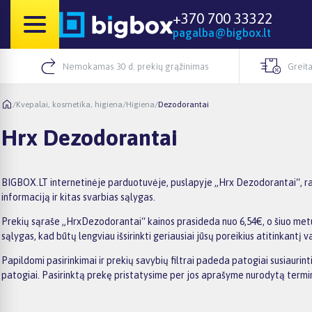
+370 700 33322
pagalba@bigbox.lt
Nemokamas 30 d. prekių grąžinimas
Greita
/
Kvepalai, kosmetika, higiena
/
Higiena
/
Dezodorantai
Hrx Dezodorantai
BIGBOX.LT internetinėje parduotuvėje, puslapyje „Hrx Dezodorantai“, ras
informaciją ir kitas svarbias sąlygas.
Prekių sąraše „HrxDezodorantai“ kainos prasideda nuo 6,54€, o šiuo metu 
sąlygas, kad būtų lengviau išsirinkti geriausiai jūsų poreikius atitinkantį v
Papildomi pasirinkimai ir prekių savybių filtrai padeda patogiai susiauri
patogiai. Pasirinktą prekę pristatysime per jos aprašyme nurodytą termi