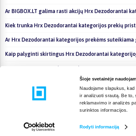
Ar BIGBOX.LT galima rasti akcijų Hrx Dezodorantai ka
Kiek trunka Hrx Dezodorantai kategorijos prekių pris
Ar Hrx Dezodorantai kategorijos prekėms suteikiama 
Kaip palyginti skirtingus Hrx Dezodorantai kategorij
Kaip įsigyti Hrx Dezodorantai kategorijoje esančias p
Šioje svetainėje naudojam
Naudojame slapukus, kad g
ir analizuoti srautą. Be t
reklamavimo ir analizės par
surinktos informacijos.
Rodyti informaciją