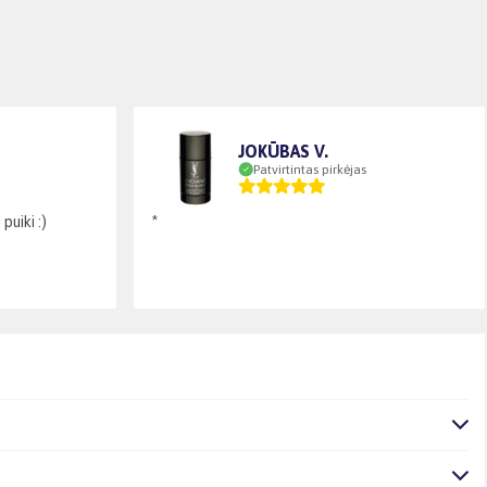
JOKŪBAS V.
Patvirtintas pirkėjas
puiki :)
*