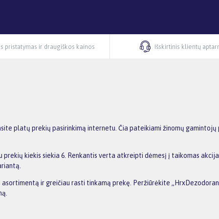
s pristatymas ir draugiškos kainos
Išskirtinis klientų apta
ite platų prekių pasirinkimą internetu. Čia pateikiami žinomų gamintojų 
prekių kiekis siekia 6. Renkantis verta atkreipti dėmesį į taikomas akcij
ariantą.
nti asortimentą ir greičiau rasti tinkamą prekę. Peržiūrėkite „HrxDezodoran
ną.