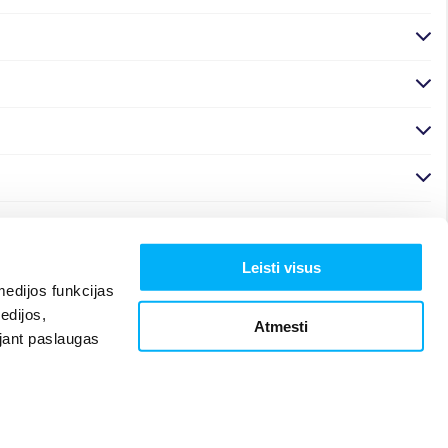
Leisti visus
edijos funkcijas
edijos,
Atmesti
ojant paslaugas