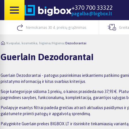
+370 700 33322
pagalba@bigbox.lt
Nemokamas 30 d. prekių grąžinimas
Greita
/
Kvepalai, kosmetika, higiena
/
Higiena
/
Dezodorantai
Guerlain Dezodorantai
Guerlain Dezodorantai - patogus pasirinkimas ieškantiems patikimo gamin
pristatymo informaciją ir kitus svarbius kriterijus.
Šioje kategorijoje siūloma 1 prekių, o kainos prasideda nuo 37,93 €. Platus
pagrindines savybes, funkcionalumą, komplektaciją, garantijos sąlygas b
Puslapyje esantys filtrai padeda greičiau atrasti aktualius pasiūlymus ir 
galėtumėte priimti patogų ir apgalvotą sprendimą.
Palyginkite Guerlain prekes BIGBOX.LT ir išsirinkite tinkamiausią variantą