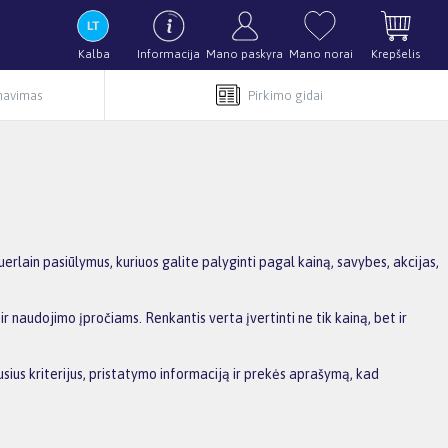
Kalba
Informacija
Mano paskyra
Mano norai
Krepšelis
rnavimas
Pirkimo gidai
ain pasiūlymus, kuriuos galite palyginti pagal kainą, savybes, akcijas,
r naudojimo įpročiams. Renkantis verta įvertinti ne tik kainą, bet ir
usius kriterijus, pristatymo informaciją ir prekės aprašymą, kad