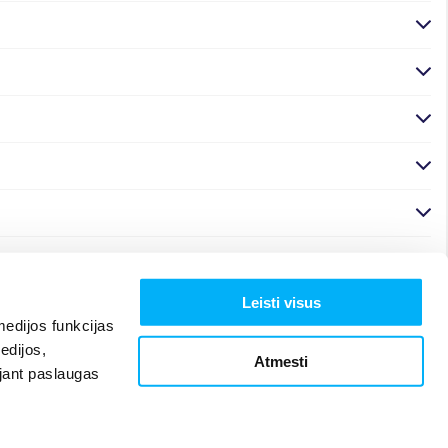
Leisti visus
edijos funkcijas
edijos,
Atmesti
ojant paslaugas