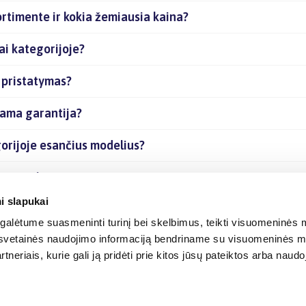
rtimente ir kokia žemiausia kaina?
ai kategorijoje?
 pristatymas?
iama garantija?
gorijoje esančius modelius?
ias prekes internetu?
i slapukai
alėtume suasmeninti turinį bei skelbimus, teikti visuomeninės m
o, svetainės naudojimo informaciją bendriname su visuomeninės m
tneriais, kurie gali ją pridėti prie kitos jūsų pateiktos arba naud
© 2012-
2026
BIGBOX.LT