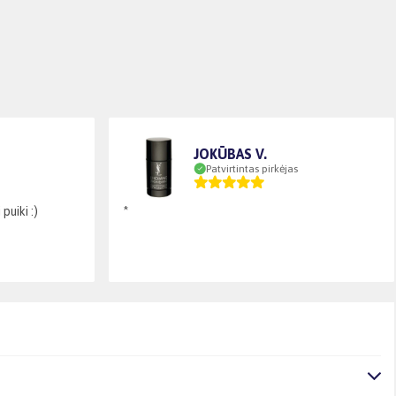
JOKŪBAS V.
Patvirtintas pirkėjas
puiki :)
*