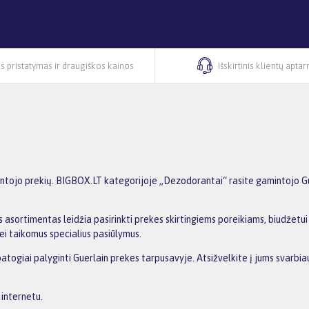
s pristatymas ir draugiškos kainos
Išskirtinis klientų apta
tojo prekių. BIGBOX.LT kategorijoje „Dezodorantai“ rasite gamintojo Guerl
 asortimentas leidžia pasirinkti prekes skirtingiems poreikiams, biudžetui i
ei taikomus specialius pasiūlymus.
patogiai palyginti Guerlain prekes tarpusavyje. Atsižvelkite į jums svarbia
 internetu.