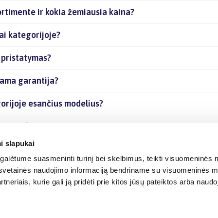
rtimente ir kokia žemiausia kaina?
i kategorijoje?
 pristatymas?
iama garantija?
orijoje esančius modelius?
ias prekes internetu?
i slapukai
alėtume suasmeninti turinį bei skelbimus, teikti visuomeninės m
o, svetainės naudojimo informaciją bendriname su visuomeninės m
tneriais, kurie gali ją pridėti prie kitos jūsų pateiktos arba naud
© 2012-
2026
BIGBOX.LT