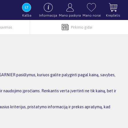
Kalba
Informacija
Mano paskyra
Mano norai
Krepšelis
rnavimas
Pirkimo gidai
RNIER pasiūlymus, kuriuos galite palyginti pagal kainą, savybes,
r naudojimo įpročiams. Renkantis verta įvertinti ne tik kainą, bet ir
usius kriterijus, pristatymo informaciją ir prekės aprašymą, kad