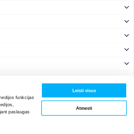
Leisti visus
edijos funkcijas
edijos,
Atmesti
ojant paslaugas