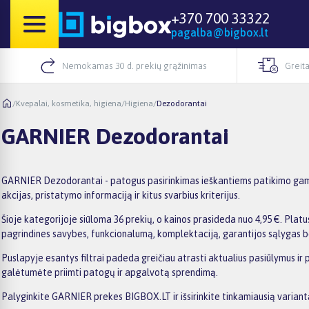
+370 700 33322
pagalba@bigbox.lt
Nemokamas 30 d. prekių grąžinimas
Greita
/
Kvepalai, kosmetika, higiena
/
Higiena
/
Dezodorantai
GARNIER Dezodorantai
GARNIER Dezodorantai - patogus pasirinkimas ieškantiems patikimo gamin
akcijas, pristatymo informaciją ir kitus svarbius kriterijus.
Šioje kategorijoje siūloma 36 prekių, o kainos prasideda nuo 4,95 €. Platus
pagrindines savybes, funkcionalumą, komplektaciją, garantijos sąlygas b
Puslapyje esantys filtrai padeda greičiau atrasti aktualius pasiūlymus ir
galėtumėte priimti patogų ir apgalvotą sprendimą.
Palyginkite GARNIER prekes BIGBOX.LT ir išsirinkite tinkamiausią variant