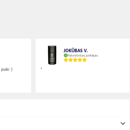
JOKŪBAS V.
Patvirtintas pirkėjas
puiki :)
*