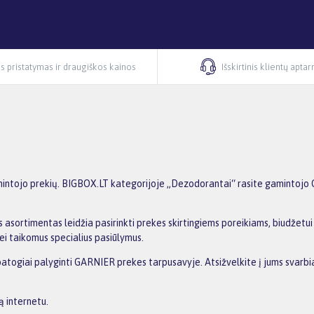
s pristatymas ir draugiškos kainos
Išskirtinis klientų apta
tojo prekių. BIGBOX.LT kategorijoje „Dezodorantai“ rasite gamintojo GA
 asortimentas leidžia pasirinkti prekes skirtingiems poreikiams, biudžetui i
ei taikomus specialius pasiūlymus.
 patogiai palyginti GARNIER prekes tarpusavyje. Atsižvelkite į jums svarbia
ą internetu.