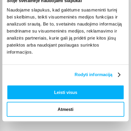
Šioje svetainėje naudojami slapukai
Tomas S.
Naudojame slapukus, kad galėtume suasmeninti turinį
Patvirtintas pirkėjas
bei skelbimus, teikti visuomeninės medijos funkcijas ir
Gera kaina, puiki kokybe, tik pristtymo laikas galetu buti trumpesnis.
analizuoti srautą. Be to, svetainės naudojimo informaciją
bendriname su visuomeninės medijos, reklamavimo ir
Laima M.
analizės partneriais, kurie gali ją pridėti prie kitos jūsų
Patvirtintas pirkėjas
pateiktos arba naudojant paslaugas surinktos
👍
informacijos.
Jolanta V.
Patvirtintas pirkėjas
Rodyti informaciją
Šią prekę perku ne pirmą kartą, ji puiki :)
Leisti visus
JOKŪBAS V.
Patvirtintas pirkėjas
Atmesti
*