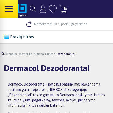
Nemokamas 30 d. prekių grąžinimas
Prekių filtras
/
Kvepalai, kosmetika, higiena
/
Higiena
/
Dezodorantai
Dermacol Dezodorantai
Dermacol Dezodorantai - patogus pasirinkimas ieškantiems
patikimo gamintojo prekių. BIGBOX.LT kategorijoje
„Dezodorantai“ rasite gamintojo Dermacol pasiūlymus, kuriuos
galite palyginti pagal kainą, savybes, akcijas, pristatymo
informaciją ir kitus svarbius kriterijus.