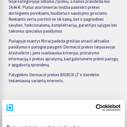
Šioje kategorijoje siūloma 2 prekių, o kainos prasideda nuo
14,46 €. Platus asortimentas leidžia pasirinkti prekes
skirtingiems poreikiams, biudžetui ir naudojimo įpročiams.
Renkantis verta įvertinti ne tik kainą, bet ir pagrindines
savybes, funkcionalumą, komplektaciją, garantijos sąlygas bei
taikomus specialius pasiūlymus.
Puslapyje esantys filtrai padeda greičiau atrasti aktualius
pasiūlymus ir patogiai palyginti Dermacol prekes tarpusavyje.
Atsižvelkite į jums svarbiausius kriterijus, pristatymo
informaciją ir prekės aprašymą, kad galėtumėte priimti patogų
ir apgalvotą sprendimą.
Palyginkite Dermacol prekes BIGBOX.LT ir išsirinkite
tinkamiausią variantą internetu.
Pirkėjų atsiliepimai apie prekes