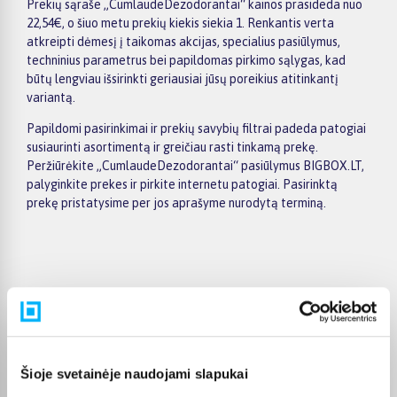
Prekių sąraše „CumlaudeDezodorantai“ kainos prasideda nuo
22,54€, o šiuo metu prekių kiekis siekia 1. Renkantis verta
atkreipti dėmesį į taikomas akcijas, specialius pasiūlymus,
techninius parametrus bei papildomas pirkimo sąlygas, kad
būtų lengviau išsirinkti geriausiai jūsų poreikius atitinkantį
variantą.
Papildomi pasirinkimai ir prekių savybių filtrai padeda patogiai
susiaurinti asortimentą ir greičiau rasti tinkamą prekę.
Peržiūrėkite „CumlaudeDezodorantai“ pasiūlymus BIGBOX.LT,
palyginkite prekes ir pirkite internetu patogiai. Pasirinktą
prekę pristatysime per jos aprašyme nurodytą terminą.
Pirkėjų atsiliepimai apie prekes
Tomas S.
Šioje svetainėje naudojami slapukai
Patvirtintas pirkėjas