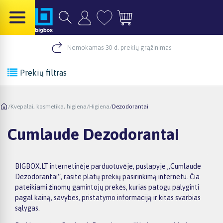
Nemokamas 30 d. prekių grąžinimas
Prekių filtras
/
Kvepalai, kosmetika, higiena
/
Higiena
/
Dezodorantai
Cumlaude Dezodorantai
BIGBOX.LT internetinėje parduotuvėje, puslapyje „Cumlaude
Dezodorantai“, rasite platų prekių pasirinkimą internetu. Čia
pateikiami žinomų gamintojų prekės, kurias patogu palyginti
pagal kainą, savybes, pristatymo informaciją ir kitas svarbias
sąlygas.