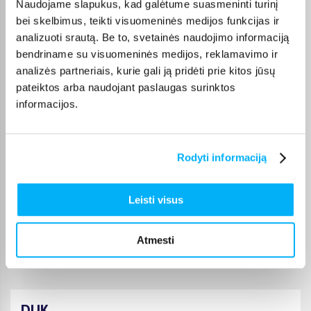
Naudojame slapukus, kad galėtume suasmeninti turinį
Gera kaina, puiki kokybe, tik pristtymo laikas galetu buti trumpesnis.
bei skelbimus, teikti visuomeninės medijos funkcijas ir
analizuoti srautą. Be to, svetainės naudojimo informaciją
Laima M.
bendriname su visuomeninės medijos, reklamavimo ir
Patvirtintas pirkėjas
analizės partneriais, kurie gali ją pridėti prie kitos jūsų
👍
pateiktos arba naudojant paslaugas surinktos
informacijos.
Jolanta V.
Patvirtintas pirkėjas
Rodyti informaciją
Šią prekę perku ne pirmą kartą, ji puiki :)
Leisti visus
JOKŪBAS V.
Patvirtintas pirkėjas
*
Atmesti
DUK