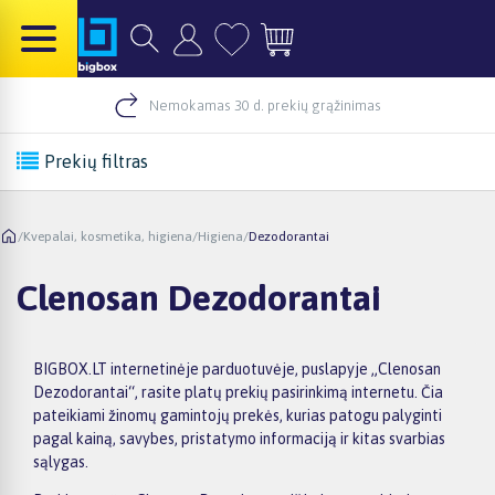
Nemokamas 30 d. prekių grąžinimas
Prekių filtras
/
Kvepalai, kosmetika, higiena
/
Higiena
/
Dezodorantai
Clenosan Dezodorantai
BIGBOX.LT internetinėje parduotuvėje, puslapyje „Clenosan
Dezodorantai“, rasite platų prekių pasirinkimą internetu. Čia
pateikiami žinomų gamintojų prekės, kurias patogu palyginti
pagal kainą, savybes, pristatymo informaciją ir kitas svarbias
sąlygas.