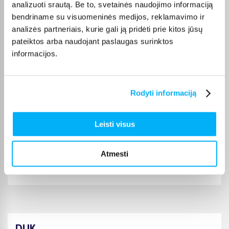
analizuoti srautą. Be to, svetainės naudojimo informaciją
Gera kaina, puiki kokybe, tik pristtymo laikas galetu buti trumpesnis.
bendriname su visuomeninės medijos, reklamavimo ir
analizės partneriais, kurie gali ją pridėti prie kitos jūsų
Laima M.
pateiktos arba naudojant paslaugas surinktos
Patvirtintas pirkėjas
informacijos.
👍
Jolanta V.
Rodyti informaciją
Patvirtintas pirkėjas
Šią prekę perku ne pirmą kartą, ji puiki :)
Leisti visus
JOKŪBAS V.
Atmesti
Patvirtintas pirkėjas
*
DUK