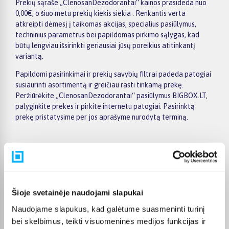
Prekių sąraše „ClenosanDezodorantai“ kainos prasideda nuo
0,00€, o šiuo metu prekių kiekis siekia . Renkantis verta
atkreipti dėmesį į taikomas akcijas, specialius pasiūlymus,
techninius parametrus bei papildomas pirkimo sąlygas, kad
būtų lengviau išsirinkti geriausiai jūsų poreikius atitinkantį
variantą.
Papildomi pasirinkimai ir prekių savybių filtrai padeda patogiai
susiaurinti asortimentą ir greičiau rasti tinkamą prekę.
Peržiūrėkite „ClenosanDezodorantai“ pasiūlymus BIGBOX.LT,
palyginkite prekes ir pirkite internetu patogiai. Pasirinktą
prekę pristatysime per jos aprašyme nurodytą terminą.
Pirkėjų atsiliepimai apie prekes
Šioje svetainėje naudojami slapukai
Tomas S.
Naudojame slapukus, kad galėtume suasmeninti turinį
Patvirtintas pirkėjas
bei skelbimus, teikti visuomeninės medijos funkcijas ir