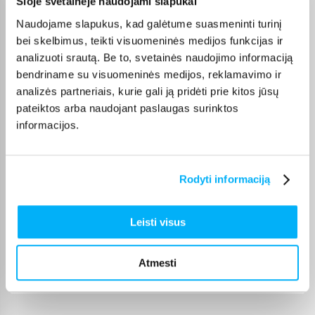
Šioje svetainėje naudojami slapukai
Tomas S.
Naudojame slapukus, kad galėtume suasmeninti turinį
Patvirtintas pirkėjas
bei skelbimus, teikti visuomeninės medijos funkcijas ir
Gera kaina, puiki kokybe, tik pristtymo laikas galetu buti trumpesnis.
analizuoti srautą. Be to, svetainės naudojimo informaciją
bendriname su visuomeninės medijos, reklamavimo ir
Laima M.
analizės partneriais, kurie gali ją pridėti prie kitos jūsų
Patvirtintas pirkėjas
pateiktos arba naudojant paslaugas surinktos
👍
informacijos.
Jolanta V.
Patvirtintas pirkėjas
Rodyti informaciją
Šią prekę perku ne pirmą kartą, ji puiki :)
Leisti visus
JOKŪBAS V.
Patvirtintas pirkėjas
Atmesti
*