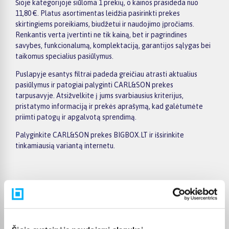
Šioje kategorijoje siūloma 1 prekių, o kainos prasideda nuo
11,80 €. Platus asortimentas leidžia pasirinkti prekes
skirtingiems poreikiams, biudžetui ir naudojimo įpročiams.
Renkantis verta įvertinti ne tik kainą, bet ir pagrindines
savybes, funkcionalumą, komplektaciją, garantijos sąlygas bei
taikomus specialius pasiūlymus.
Puslapyje esantys filtrai padeda greičiau atrasti aktualius
pasiūlymus ir patogiai palyginti CARL&SON prekes
tarpusavyje. Atsižvelkite į jums svarbiausius kriterijus,
pristatymo informaciją ir prekės aprašymą, kad galėtumėte
priimti patogų ir apgalvotą sprendimą.
Palyginkite CARL&SON prekes BIGBOX.LT ir išsirinkite
tinkamiausią variantą internetu.
Pirkėjų atsiliepimai apie prekes