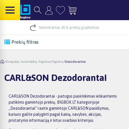
Nemokamas 30 d. prekių grąžinimas
Prekių filtras
/
Kvepalai, kosmetika, higiena
/
Higiena
/
Dezodorantai
CARL&SON Dezodorantai
CARL&SON Dezodorantai - patogus pasirinkimas ieškantiems
patikimo gamintojo prekių. BIGBOX.LT kategorijoje
„Dezodorantai“ rasite gamintojo CARL&SON pasiūlymus,
kuriuos galite palyginti pagal kainą, savybes, akcijas,
pristatymo informaciją ir kitus svarbius kriterijus.