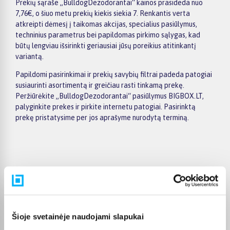
Prekių sąraše „BulldogDezodorantai“ kainos prasideda nuo
7,76€, o šiuo metu prekių kiekis siekia 7. Renkantis verta
atkreipti dėmesį į taikomas akcijas, specialius pasiūlymus,
techninius parametrus bei papildomas pirkimo sąlygas, kad
būtų lengviau išsirinkti geriausiai jūsų poreikius atitinkantį
variantą.
Papildomi pasirinkimai ir prekių savybių filtrai padeda patogiai
susiaurinti asortimentą ir greičiau rasti tinkamą prekę.
Peržiūrėkite „BulldogDezodorantai“ pasiūlymus BIGBOX.LT,
palyginkite prekes ir pirkite internetu patogiai. Pasirinktą
prekę pristatysime per jos aprašyme nurodytą terminą.
Pirkėjų atsiliepimai apie prekes
Tomas S.
Šioje svetainėje naudojami slapukai
Patvirtintas pirkėjas