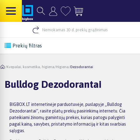
Nemokamas 30 d. prekių grąžinimas
Prekių filtras
/
Kvepalai, kosmetika, higiena
/
Higiena
/
Dezodorantai
Bulldog Dezodorantai
BIGBOX.LT internetinėje parduotuvėje, puslapyje „Bulldog
Dezodorantai“, rasite platų prekių pasirinkimą internetu. Čia
pateikiami žinomų gamintojų prekės, kurias patogu palyginti
pagal kainą, savybes, pristatymo informaciją ir kitas svarbias
sąlygas.