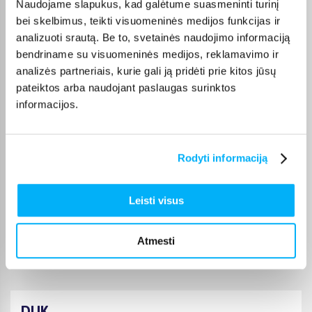
Naudojame slapukus, kad galėtume suasmeninti turinį
Gera kaina, puiki kokybe, tik pristtymo laikas galetu buti trumpesnis.
bei skelbimus, teikti visuomeninės medijos funkcijas ir
analizuoti srautą. Be to, svetainės naudojimo informaciją
Laima M.
bendriname su visuomeninės medijos, reklamavimo ir
Patvirtintas pirkėjas
analizės partneriais, kurie gali ją pridėti prie kitos jūsų
👍
pateiktos arba naudojant paslaugas surinktos
informacijos.
Jolanta V.
Patvirtintas pirkėjas
Rodyti informaciją
Šią prekę perku ne pirmą kartą, ji puiki :)
Leisti visus
JOKŪBAS V.
Patvirtintas pirkėjas
*
Atmesti
DUK