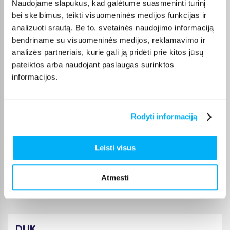
Naudojame slapukus, kad galėtume suasmeninti turinį
Gera kaina, puiki kokybe, tik pristtymo laikas galetu buti trumpesnis.
bei skelbimus, teikti visuomeninės medijos funkcijas ir
analizuoti srautą. Be to, svetainės naudojimo informaciją
Laima M.
bendriname su visuomeninės medijos, reklamavimo ir
Patvirtintas pirkėjas
analizės partneriais, kurie gali ją pridėti prie kitos jūsų
👍
pateiktos arba naudojant paslaugas surinktos
informacijos.
Jolanta V.
Patvirtintas pirkėjas
Rodyti informaciją
Šią prekę perku ne pirmą kartą, ji puiki :)
Leisti visus
JOKŪBAS V.
Patvirtintas pirkėjas
*
Atmesti
DUK