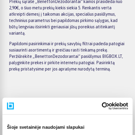
Prekių sąraše „BenettonDezodorantai“ kainos prasideda nuo
2,90€, o šiuo metu prekių kiekis siekia 5. Renkantis verta
atkreipti dėmesį į taikomas akcijas, specialius pasiūlymus,
techninius parametrus bei papildomas pirkimo sąlygas, kad
būtų lengviau išsirinkti geriausiai jūsų poreikius atitinkantį
variantą.
Papildomi pasirinkimai ir prekių savybių filtrai padeda patogiai
susiaurinti asortimentą ir greičiau rasti tinkamą prekę.
Peržiūrėkite „BenettonDezodorantai“ pasiūlymus BIGBOX.LT,
palyginkite prekes ir pirkite internetu patogiai. Pasirinktą
prekę pristatysime per jos aprašyme nurodytą terminą.
Pirkėjų atsiliepimai apie prekes
Tomas S.
Šioje svetainėje naudojami slapukai
Patvirtintas pirkėjas