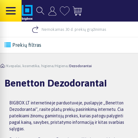
Nemokamas 30 d. prekių grąžinimas
Prekių filtras
/
Kvepalai, kosmetika, higiena
/
Higiena
/
Dezodorantai
Benetton Dezodorantai
BIGBOX.LT internetinėje parduotuvėje, puslapyje „Benetton
Dezodorantai“, rasite platų prekių pasirinkimą internetu. Čia
pateikiami žinomų gamintojų prekės, kurias patogu palyginti
pagal kainą, savybes, pristatymo informaciją ir kitas svarbias
sąlygas.