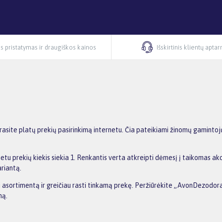
s pristatymas ir draugiškos kainos
Išskirtinis klientų apta
site platų prekių pasirinkimą internetu. Čia pateikiami žinomų gamintojų
u prekių kiekis siekia 1. Renkantis verta atkreipti dėmesį į taikomas akc
ariantą.
nti asortimentą ir greičiau rasti tinkamą prekę. Peržiūrėkite „AvonDezodor
ną.