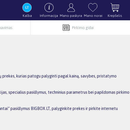
Kalba
Informacija
Mano paskyra
Mano norai
Krepšelis
rnavimas
Pirkimo gidai
 prekės, kurias patogu palyginti pagal kainą, savybes, pristatymo
ijas, specialius pasiūlymus, techninius parametrus bei papildomas pirkimo
antai“ pasiūlymus BIGBOX.LT, palyginkite prekes ir pirkite internetu