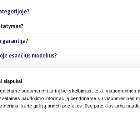
ategorijoje?
istatymas?
 garantija?
joje esančius modelius?
prekes internetu?
i slapukai
alėtume suasmeninti turinį bei skelbimus, teikti visuomeninės m
o, svetainės naudojimo informaciją bendriname su visuomeninės m
tneriais, kurie gali ją pridėti prie kitos jūsų pateiktos arba naud
© 2012-
2026
BIGBOX.LT