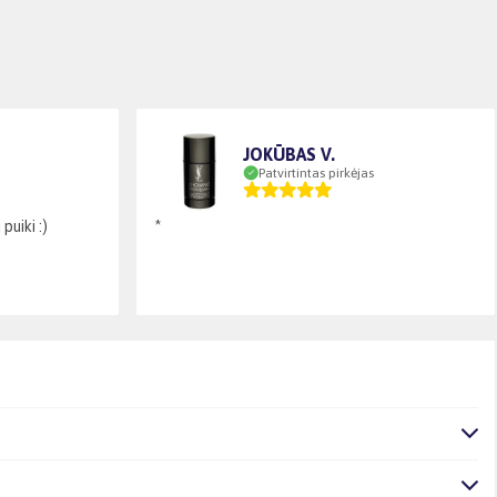
JOKŪBAS V.
Patvirtintas pirkėjas
puiki :)
*