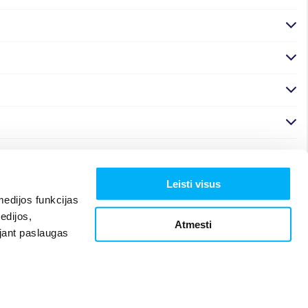
Leisti visus
edijos funkcijas
edijos,
Atmesti
ojant paslaugas