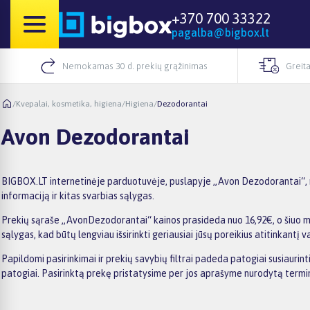
+370 700 33322
pagalba@bigbox.lt
Nemokamas 30 d. prekių grąžinimas
Greita
/
Kvepalai, kosmetika, higiena
/
Higiena
/
Dezodorantai
Avon Dezodorantai
BIGBOX.LT internetinėje parduotuvėje, puslapyje „Avon Dezodorantai“, ra
informaciją ir kitas svarbias sąlygas.
Prekių sąraše „AvonDezodorantai“ kainos prasideda nuo 16,92€, o šiuo met
sąlygas, kad būtų lengviau išsirinkti geriausiai jūsų poreikius atitinkantį v
Papildomi pasirinkimai ir prekių savybių filtrai padeda patogiai susiauri
patogiai. Pasirinktą prekę pristatysime per jos aprašyme nurodytą termi