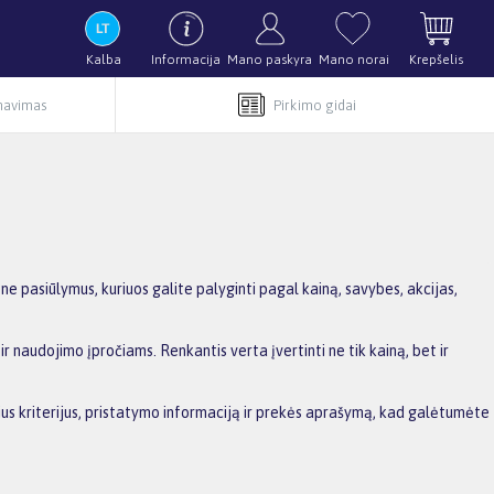
Kalba
Informacija
Mano paskyra
Mano norai
Krepšelis
rnavimas
Pirkimo gidai
pasiūlymus, kuriuos galite palyginti pagal kainą, savybes, akcijas,
r naudojimo įpročiams. Renkantis verta įvertinti ne tik kainą, bet ir
sius kriterijus, pristatymo informaciją ir prekės aprašymą, kad galėtumėte