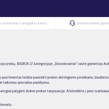
s pristatymas ir draugiškos kainos
Išskirtinis klientų apta
o prekių. BIGBOX.LT kategorijoje „Dezodorantai“ rasite gamintojo Avène 
 asortimentas leidžia pasirinkti prekes skirtingiems poreikiams, biudžetui i
ei taikomus specialius pasiūlymus.
 patogiai palyginti Avène prekes tarpusavyje. Atsižvelkite į jums svarbiau
nternetu.