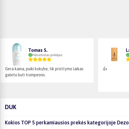
Tomas S.
L
Patvirtintas pirkėjas
Gera kaina, puiki kokybe, tik pristtymo laikas
👍
galetu buti trumpesnis.
DUK
Kokios TOP 5 perkamiausios prekės kategorijoje Dez