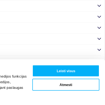
Leisti visus
edijos funkcijas
edijos,
Atmesti
ojant paslaugas