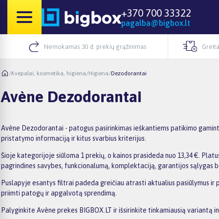
+370 700 33322
pagalba@bigbox.lt
Nemokamas 30 d. prekių grąžinimas
Greita
/
Kvepalai, kosmetika, higiena
/
Higiena
/
Dezodorantai
Avène Dezodorantai
Avène Dezodorantai - patogus pasirinkimas ieškantiems patikimo gamintoj
pristatymo informaciją ir kitus svarbius kriterijus.
Šioje kategorijoje siūloma 1 prekių, o kainos prasideda nuo 13,34 €. Platus
pagrindines savybes, funkcionalumą, komplektaciją, garantijos sąlygas b
Puslapyje esantys filtrai padeda greičiau atrasti aktualius pasiūlymus ir
priimti patogų ir apgalvotą sprendimą.
Palyginkite Avène prekes BIGBOX.LT ir išsirinkite tinkamiausią variantą i