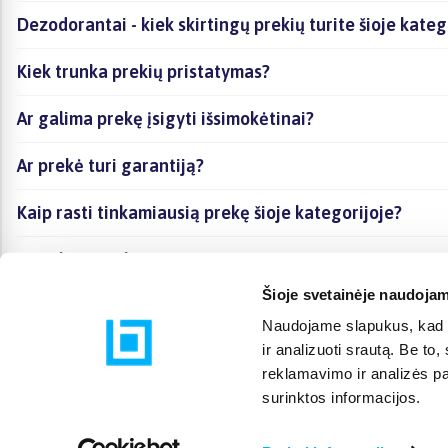
Dezodorantai - kiek skirtingų prekių turite šioje kateg
Kiek trunka prekių pristatymas?
Ar galima prekę įsigyti išsimokėtinai?
Ar prekė turi garantiją?
Kaip rasti tinkamiausią prekę šioje kategorijoje?
Ar galima prekę atsiimti vietoje?
Šioje svetainėje naudojam
Naudojame slapukus, kad g
ir analizuoti srautą. Be t
reklamavimo ir analizės par
surinktos informacijos.