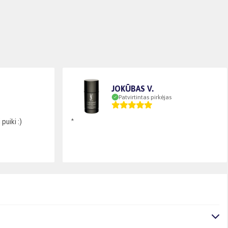
JOKŪBAS V.
Patvirtintas pirkėjas
puiki :)
*