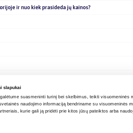
orijoje ir nuo kiek prasideda jų kainos?
i slapukai
alėtume suasmeninti turinį bei skelbimus, teikti visuomeninės m
o, svetainės naudojimo informaciją bendriname su visuomeninės m
tneriais, kurie gali ją pridėti prie kitos jūsų pateiktos arba naud
© 2012-
2026
BIGBOX.LT