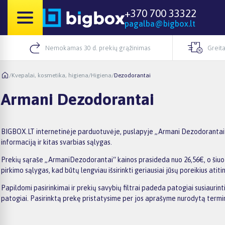
+370 700 33322
pagalba@bigbox.lt
Nemokamas 30 d. prekių grąžinimas
Greita
/
Kvepalai, kosmetika, higiena
/
Higiena
/
Dezodorantai
Armani Dezodorantai
BIGBOX.LT internetinėje parduotuvėje, puslapyje „Armani Dezodorantai“, 
informaciją ir kitas svarbias sąlygas.
Prekių sąraše „ArmaniDezodorantai“ kainos prasideda nuo 26,56€, o šiuo m
pirkimo sąlygas, kad būtų lengviau išsirinkti geriausiai jūsų poreikius atiti
Papildomi pasirinkimai ir prekių savybių filtrai padeda patogiai susiauri
patogiai. Pasirinktą prekę pristatysime per jos aprašyme nurodytą termi