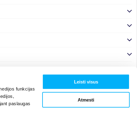
Leisti visus
edijos funkcijas
edijos,
Atmesti
ojant paslaugas