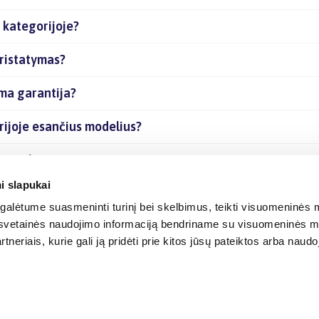
 kategorijoje?
pristatymas?
ma garantija?
rijoje esančius modelius?
s prekes internetu?
i slapukai
alėtume suasmeninti turinį bei skelbimus, teikti visuomeninės m
o, svetainės naudojimo informaciją bendriname su visuomeninės m
tneriais, kurie gali ją pridėti prie kitos jūsų pateiktos arba naud
© 2012-
2026
BIGBOX.LT