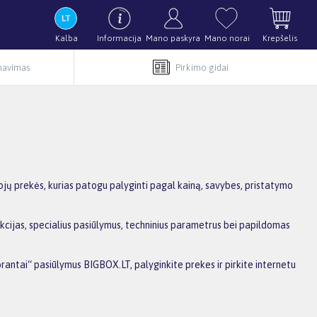
Kalba
Informacija
Mano paskyra
Mano norai
Krepšelis
rnavimas
Pirkimo gidai
jų prekės, kurias patogu palyginti pagal kainą, savybes, pristatymo
kcijas, specialius pasiūlymus, techninius parametrus bei papildomas
orantai“ pasiūlymus BIGBOX.LT, palyginkite prekes ir pirkite internetu