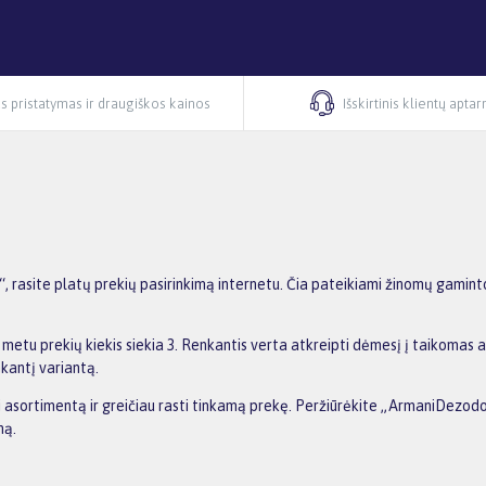
s pristatymas ir draugiškos kainos
Išskirtinis klientų apta
rasite platų prekių pasirinkimą internetu. Čia pateikiami žinomų gaminto
etu prekių kiekis siekia 3. Renkantis verta atkreipti dėmesį į taikomas a
nkantį variantą.
nti asortimentą ir greičiau rasti tinkamą prekę. Peržiūrėkite „ArmaniDezod
ną.