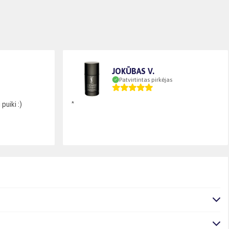
JOKŪBAS V.
Patvirtintas pirkėjas
puiki :)
*