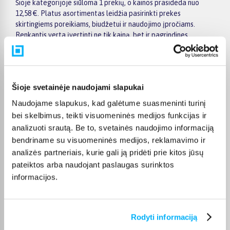
Šioje kategorijoje siūloma 1 prekių, o kainos prasideda nuo
12,58 €. Platus asortimentas leidžia pasirinkti prekes
skirtingiems poreikiams, biudžetui ir naudojimo įpročiams.
Renkantis verta įvertinti ne tik kainą, bet ir pagrindines
savybes, funkcionalumą, komplektaciją, garantijos sąlygas bei
taikomus specialius pasiūlymus.
Puslapyje esantys filtrai padeda greičiau atrasti aktualius
pasiūlymus ir patogiai palyginti Steve's prekes tarpusavyje.
Šioje svetainėje naudojami slapukai
Atsižvelkite į jums svarbiausius kriterijus, pristatymo
Naudojame slapukus, kad galėtume suasmeninti turinį
informaciją ir prekės aprašymą, kad galėtumėte priimti patogų
bei skelbimus, teikti visuomeninės medijos funkcijas ir
ir apgalvotą sprendimą.
analizuoti srautą. Be to, svetainės naudojimo informaciją
Palyginkite Steve's prekes BIGBOX.LT ir išsirinkite tinkamiausią
bendriname su visuomeninės medijos, reklamavimo ir
variantą internetu.
analizės partneriais, kurie gali ją pridėti prie kitos jūsų
pateiktos arba naudojant paslaugas surinktos
informacijos.
DUK
Rodyti informaciją
Kokie Steve's Intymi higiena kategorijoje