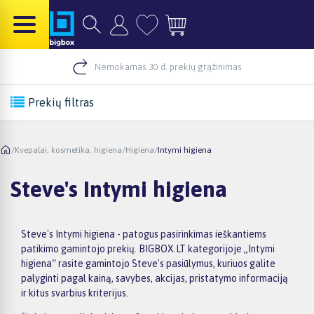
Nemokamas 30 d. prekių grąžinimas
Prekių filtras
/
Kvepalai, kosmetika, higiena
/
Higiena
/
Intymi higiena
Steve's Intymi higiena
Steve's Intymi higiena - patogus pasirinkimas ieškantiems
patikimo gamintojo prekių. BIGBOX.LT kategorijoje „Intymi
higiena“ rasite gamintojo Steve's pasiūlymus, kuriuos galite
palyginti pagal kainą, savybes, akcijas, pristatymo informaciją
ir kitus svarbius kriterijus.