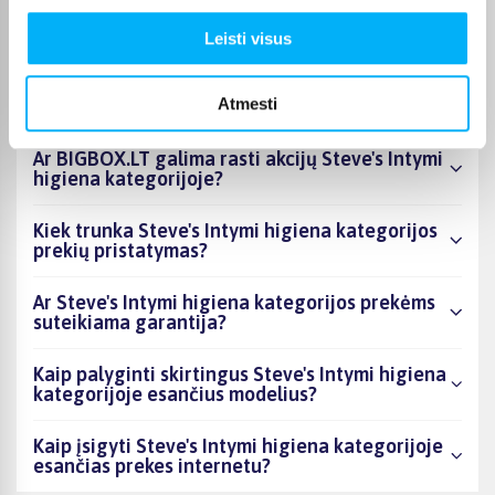
esantys produktai šiuo metu populiariausi?
Leisti visus
Kiek prekių yra Steve's Intymi higiena
kategorijos asortimente ir kokia žemiausia
Atmesti
kaina?
Ar BIGBOX.LT galima rasti akcijų Steve's Intymi
higiena kategorijoje?
Kiek trunka Steve's Intymi higiena kategorijos
prekių pristatymas?
Ar Steve's Intymi higiena kategorijos prekėms
suteikiama garantija?
Kaip palyginti skirtingus Steve's Intymi higiena
kategorijoje esančius modelius?
Kaip įsigyti Steve's Intymi higiena kategorijoje
esančias prekes internetu?