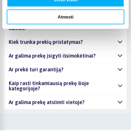
kategorijoje Intymi higiena
Atmesti
Intymi higiena - kiek skirtingų prekių turite
šioje kategorijoje ir nuo kiek prasideda jų
kainos?
Kiek trunka prekių pristatymas?
Ar galima prekę įsigyti išsimokėtinai?
Ar prekė turi garantiją?
Kaip rasti tinkamiausią prekę šioje
kategorijoje?
Ar galima prekę atsiimti vietoje?