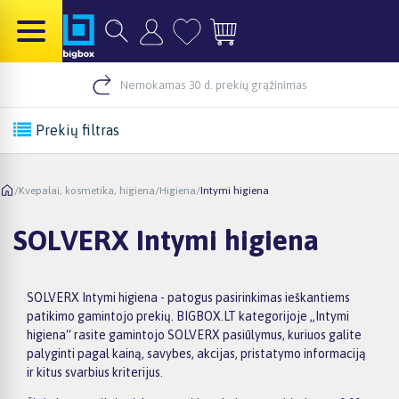
Nemokamas 30 d. prekių grąžinimas
Prekių filtras
/
Kvepalai, kosmetika, higiena
/
Higiena
/
Intymi higiena
SOLVERX Intymi higiena
SOLVERX Intymi higiena - patogus pasirinkimas ieškantiems
patikimo gamintojo prekių. BIGBOX.LT kategorijoje „Intymi
higiena“ rasite gamintojo SOLVERX pasiūlymus, kuriuos galite
palyginti pagal kainą, savybes, akcijas, pristatymo informaciją
ir kitus svarbius kriterijus.