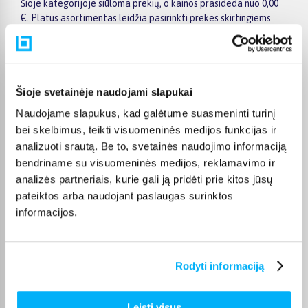
Šioje kategorijoje siūloma prekių, o kainos prasideda nuo 0,00
€. Platus asortimentas leidžia pasirinkti prekes skirtingiems
poreikiams, biudžetui ir naudojimo įpročiams. Renkantis verta
įvertinti ne tik kainą, bet ir pagrindines savybes, funkcionalumą,
komplektaciją, garantijos sąlygas bei taikomus specialius
pasiūlymus.
Šioje svetainėje naudojami slapukai
Puslapyje esantys filtrai padeda greičiau atrasti aktualius
Naudojame slapukus, kad galėtume suasmeninti turinį
pasiūlymus ir patogiai palyginti SOLVERX prekes tarpusavyje.
Atsižvelkite į jums svarbiausius kriterijus, pristatymo
bei skelbimus, teikti visuomeninės medijos funkcijas ir
informaciją ir prekės aprašymą, kad galėtumėte priimti patogų
analizuoti srautą. Be to, svetainės naudojimo informaciją
ir apgalvotą sprendimą.
bendriname su visuomeninės medijos, reklamavimo ir
analizės partneriais, kurie gali ją pridėti prie kitos jūsų
Palyginkite SOLVERX prekes BIGBOX.LT ir išsirinkite
pateiktos arba naudojant paslaugas surinktos
tinkamiausią variantą internetu.
informacijos.
Rodyti informaciją
DUK
Kokios TOP 5 perkamiausios prekės
Leisti visus