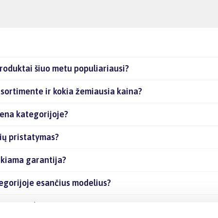
roduktai šiuo metu populiariausi?
sortimente ir kokia žemiausia kaina?
iena kategorijoje?
ių pristatymas?
ikiama garantija?
tegorijoje esančius modelius?
nčias prekes internetu?