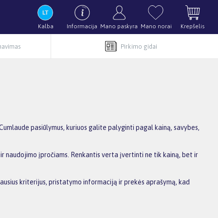
Kalba
Informacija
Mano paskyra
Mano norai
Krepšelis
rnavimas
Pirkimo gidai
Cumlaude pasiūlymus, kuriuos galite palyginti pagal kainą, savybes,
r naudojimo įpročiams. Renkantis verta įvertinti ne tik kainą, bet ir
ausius kriterijus, pristatymo informaciją ir prekės aprašymą, kad