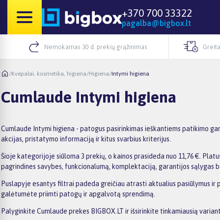
+370 700 33322
pagalba@bigbox.lt
Nemokamas 30 d. prekių grąžinimas
Greita
/
Kvepalai, kosmetika, higiena
/
Higiena
/
Intymi higiena
Cumlaude Intymi higiena
Cumlaude Intymi higiena - patogus pasirinkimas ieškantiems patikimo gam
akcijas, pristatymo informaciją ir kitus svarbius kriterijus.
Šioje kategorijoje siūloma 3 prekių, o kainos prasideda nuo 11,76 €. Platus
pagrindines savybes, funkcionalumą, komplektaciją, garantijos sąlygas b
Puslapyje esantys filtrai padeda greičiau atrasti aktualius pasiūlymus ir
galėtumėte priimti patogų ir apgalvotą sprendimą.
Palyginkite Cumlaude prekes BIGBOX.LT ir išsirinkite tinkamiausią variant