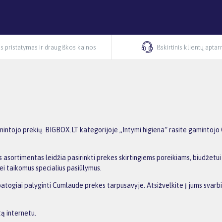
s pristatymas ir draugiškos kainos
Išskirtinis klientų apta
intojo prekių. BIGBOX.LT kategorijoje „Intymi higiena“ rasite gamintojo 
 asortimentas leidžia pasirinkti prekes skirtingiems poreikiams, biudžetui i
ei taikomus specialius pasiūlymus.
 patogiai palyginti Cumlaude prekes tarpusavyje. Atsižvelkite į jums svarbi
ą internetu.