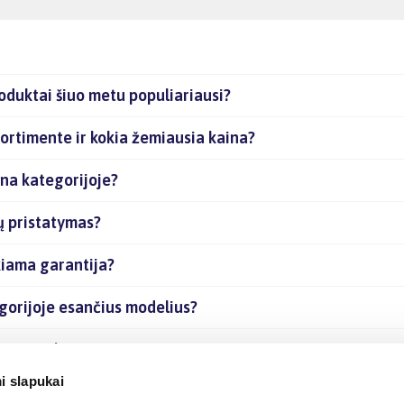
oduktai šiuo metu populiariausi?
sortimente ir kokia žemiausia kaina?
ena kategorijoje?
ų pristatymas?
kiama garantija?
egorijoje esančius modelius?
čias prekes internetu?
i slapukai