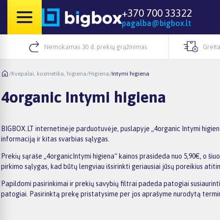
+370 700 33322
pagalba@bigbox.lt
Nemokamas 30 d. prekių grąžinimas
Greita
/
Kvepalai, kosmetika, higiena
/
Higiena
/
Intymi higiena
4organic Intymi higiena
BIGBOX.LT internetinėje parduotuvėje, puslapyje „4organic Intymi higiena
informaciją ir kitas svarbias sąlygas.
Prekių sąraše „4organicIntymi higiena“ kainos prasideda nuo 5,90€, o šiuo
pirkimo sąlygas, kad būtų lengviau išsirinkti geriausiai jūsų poreikius atiti
Papildomi pasirinkimai ir prekių savybių filtrai padeda patogiai susiaurin
patogiai. Pasirinktą prekę pristatysime per jos aprašyme nurodytą termi