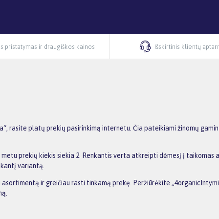
s pristatymas ir draugiškos kainos
Išskirtinis klientų apta
“, rasite platų prekių pasirinkimą internetu. Čia pateikiami žinomų gamin
 metu prekių kiekis siekia 2. Renkantis verta atkreipti dėmesį į taikomas 
nkantį variantą.
ti asortimentą ir greičiau rasti tinkamą prekę. Peržiūrėkite „4organicIntym
ną.