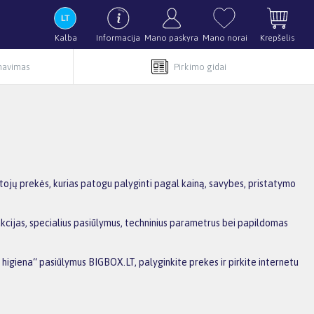
Kalba
Informacija
Mano paskyra
Mano norai
Krepšelis
rnavimas
Pirkimo gidai
tojų prekės, kurias patogu palyginti pagal kainą, savybes, pristatymo
akcijas, specialius pasiūlymus, techninius parametrus bei papildomas
i higiena“ pasiūlymus BIGBOX.LT, palyginkite prekes ir pirkite internetu