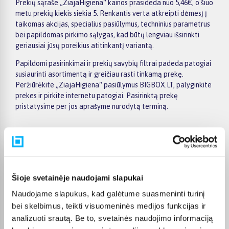
Prekių sąraše „ZiajaHigiena“ kainos prasideda nuo 5,46€, o šiuo
metu prekių kiekis siekia 5. Renkantis verta atkreipti dėmesį į
taikomas akcijas, specialius pasiūlymus, techninius parametrus
bei papildomas pirkimo sąlygas, kad būtų lengviau išsirinkti
geriausiai jūsų poreikius atitinkantį variantą.
Papildomi pasirinkimai ir prekių savybių filtrai padeda patogiai
susiaurinti asortimentą ir greičiau rasti tinkamą prekę.
Peržiūrėkite „ZiajaHigiena“ pasiūlymus BIGBOX.LT, palyginkite
prekes ir pirkite internetu patogiai. Pasirinktą prekę
pristatysime per jos aprašyme nurodytą terminą.
Pirkėjų atsiliepimai apie prekes
Šioje svetainėje naudojami slapukai
Naudojame slapukus, kad galėtume suasmeninti turinį
Laima M.
bei skelbimus, teikti visuomeninės medijos funkcijas ir
Patvirtintas pirkėjas
analizuoti srautą. Be to, svetainės naudojimo informaciją
👍