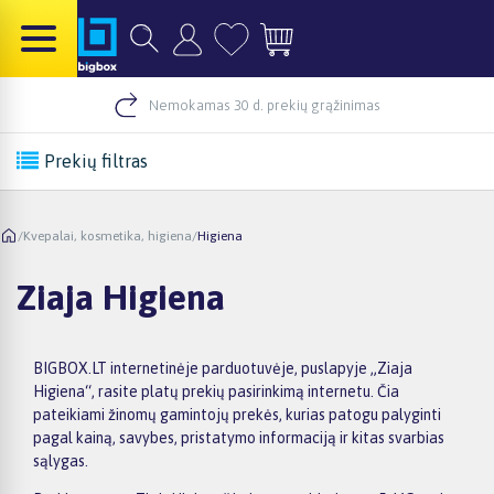
Nemokamas 30 d. prekių grąžinimas
Prekių filtras
/
Kvepalai, kosmetika, higiena
/
Higiena
Ziaja Higiena
BIGBOX.LT internetinėje parduotuvėje, puslapyje „Ziaja
Higiena“, rasite platų prekių pasirinkimą internetu. Čia
pateikiami žinomų gamintojų prekės, kurias patogu palyginti
pagal kainą, savybes, pristatymo informaciją ir kitas svarbias
sąlygas.