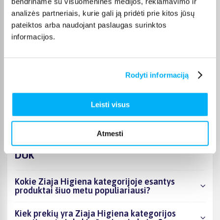
bendriname su visuomeninės medijos, reklamavimo ir
analizės partneriais, kurie gali ją pridėti prie kitos jūsų
JOKŪBAS V.
pateiktos arba naudojant paslaugas surinktos
Patvirtintas pirkėjas
informacijos.
*
Rodyti informaciją
Monika D.
Patvirtintas pirkėjas
Puikiai.
Leisti visus
Atmesti
DUK
Kokie Ziaja Higiena kategorijoje esantys
produktai šiuo metu populiariausi?
Kiek prekių yra Ziaja Higiena kategorijos