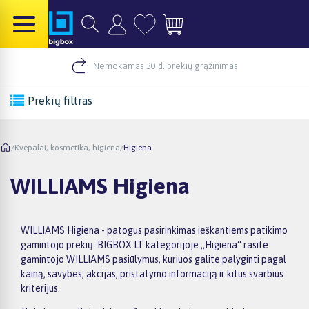
Nemokamas 30 d. prekių grąžinimas
Prekių filtras
/
Kvepalai, kosmetika, higiena
/
Higiena
WILLIAMS Higiena
WILLIAMS Higiena - patogus pasirinkimas ieškantiems patikimo
gamintojo prekių. BIGBOX.LT kategorijoje „Higiena“ rasite
gamintojo WILLIAMS pasiūlymus, kuriuos galite palyginti pagal
kainą, savybes, akcijas, pristatymo informaciją ir kitus svarbius
kriterijus.