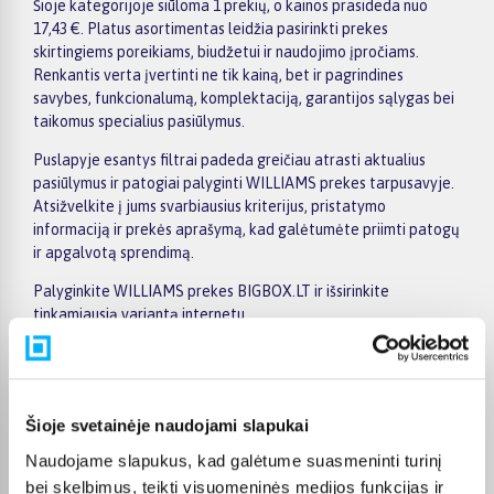
Šioje kategorijoje siūloma 1 prekių, o kainos prasideda nuo
17,43 €. Platus asortimentas leidžia pasirinkti prekes
skirtingiems poreikiams, biudžetui ir naudojimo įpročiams.
Renkantis verta įvertinti ne tik kainą, bet ir pagrindines
savybes, funkcionalumą, komplektaciją, garantijos sąlygas bei
taikomus specialius pasiūlymus.
Puslapyje esantys filtrai padeda greičiau atrasti aktualius
pasiūlymus ir patogiai palyginti WILLIAMS prekes tarpusavyje.
Atsižvelkite į jums svarbiausius kriterijus, pristatymo
informaciją ir prekės aprašymą, kad galėtumėte priimti patogų
ir apgalvotą sprendimą.
Palyginkite WILLIAMS prekes BIGBOX.LT ir išsirinkite
tinkamiausią variantą internetu.
Šioje svetainėje naudojami slapukai
Pirkėjų atsiliepimai apie prekes
Naudojame slapukus, kad galėtume suasmeninti turinį
bei skelbimus, teikti visuomeninės medijos funkcijas ir