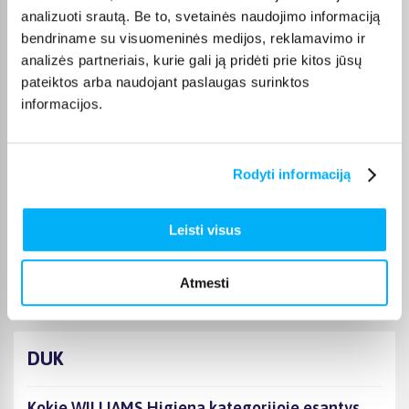
Laima M.
analizuoti srautą. Be to, svetainės naudojimo informaciją
Patvirtintas pirkėjas
bendriname su visuomeninės medijos, reklamavimo ir
👍
analizės partneriais, kurie gali ją pridėti prie kitos jūsų
pateiktos arba naudojant paslaugas surinktos
informacijos.
JOKŪBAS V.
Patvirtintas pirkėjas
*
Rodyti informaciją
Monika D.
Leisti visus
Patvirtintas pirkėjas
Puikiai.
Atmesti
DUK
Kokie WILLIAMS Higiena kategorijoje esantys