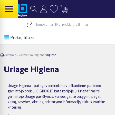
Nemokamas 30 d. prekių grąžinimas
Prekių filtras
/
Kvepalai, kosmetika, higiena
/
Higiena
Uriage Higiena
Uriage Higiena - patogus pasirinkimas ieškantiems patikimo
gamintojo prekių. BIGBOX.LT kategorijoje „Higiena“ rasite
gamintojo Uriage pasiūlymus, kuriuos galite palyginti pagal
kainą, savybes, akcijas, pristatymo informaciją ir kitus svarbius
kriterijus.