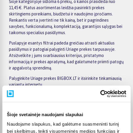
Šioje kategorijoje siūloma 6 prekių, o kainos prasideda nuo
11,45 €. Platus asortimentas leidžia pasirinkti prekes
skirtingiems poreikiams, biudžetui ir naudojimo įpročiams.
Renkantis verta įvertinti ne tik kainą, bet ir pagrindines
savybes, funkcionalumą, komplektaciją, garantijos sąlygas bei
taikomus specialius pasiūlymus.
Puslapyje esantys filtrai padeda greičiau atrasti aktualius
pasiūlymus ir patogiai palyginti Uriage prekes tarpusavyje.
Atsižvelkite į jums svarbiausius kriterijus, pristatymo
informaciją ir prekės aprašymą, kad galėtumėte priimti patogų
ir apgalvotą sprendimą.
Palyginkite Uriage prekes BIGBOX.LT ir išsirinkite tinkamiausią
variantą internetu.
Šioje svetainėje naudojami slapukai
Pirkėjų atsiliepimai apie prekes
Naudojame slapukus, kad galėtume suasmeninti turinį
bei skelbimus, teikti visuomeninės medijos funkcijas ir