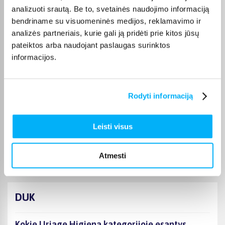
Laima M.
analizuoti srautą. Be to, svetainės naudojimo informaciją
Patvirtintas pirkėjas
bendriname su visuomeninės medijos, reklamavimo ir
👍
analizės partneriais, kurie gali ją pridėti prie kitos jūsų
pateiktos arba naudojant paslaugas surinktos
informacijos.
JOKŪBAS V.
Patvirtintas pirkėjas
*
Rodyti informaciją
Monika D.
Leisti visus
Patvirtintas pirkėjas
Puikiai.
Atmesti
DUK
Kokie Uriage Higiena kategorijoje esantys