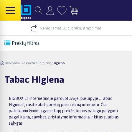
Nemokamas 30 d. prekių grąžinimas
Prekių filtras
/
Kvepalai, kosmetika, higiena
/
Higiena
Tabac Higiena
BIGBOX.LT internetinėje parduotuvėje, puslapyje „Tabac
Higiena“, rasite platų prekių pasirinkimą internetu. Čia
pateikiami žinomų gamintojų prekės, kurias patogu palyginti
pagal kainą, savybes, pristatymo informaciją ir kitas svarbias
sąlygas.