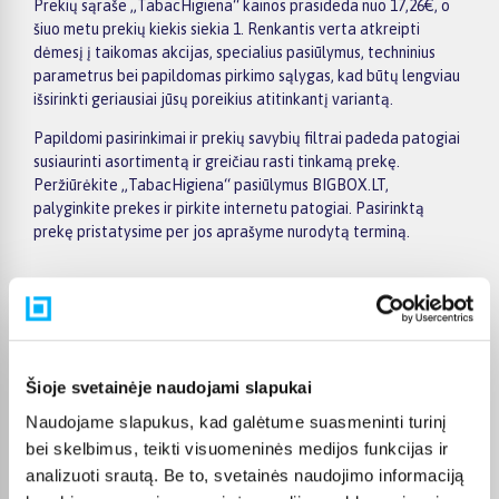
Prekių sąraše „TabacHigiena“ kainos prasideda nuo 17,26€, o
šiuo metu prekių kiekis siekia 1. Renkantis verta atkreipti
dėmesį į taikomas akcijas, specialius pasiūlymus, techninius
parametrus bei papildomas pirkimo sąlygas, kad būtų lengviau
išsirinkti geriausiai jūsų poreikius atitinkantį variantą.
Papildomi pasirinkimai ir prekių savybių filtrai padeda patogiai
susiaurinti asortimentą ir greičiau rasti tinkamą prekę.
Peržiūrėkite „TabacHigiena“ pasiūlymus BIGBOX.LT,
palyginkite prekes ir pirkite internetu patogiai. Pasirinktą
prekę pristatysime per jos aprašyme nurodytą terminą.
Pirkėjų atsiliepimai apie prekes
Šioje svetainėje naudojami slapukai
Naudojame slapukus, kad galėtume suasmeninti turinį
Laima M.
bei skelbimus, teikti visuomeninės medijos funkcijas ir
Patvirtintas pirkėjas
analizuoti srautą. Be to, svetainės naudojimo informaciją
👍