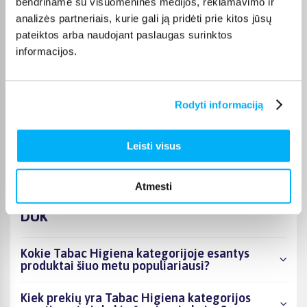
bendriname su visuomeninės medijos, reklamavimo ir
analizės partneriais, kurie gali ją pridėti prie kitos jūsų
JOKŪBAS V.
pateiktos arba naudojant paslaugas surinktos
Patvirtintas pirkėjas
informacijos.
*
Rodyti informaciją
Monika D.
Patvirtintas pirkėjas
Puikiai.
Leisti visus
Atmesti
DUK
Kokie Tabac Higiena kategorijoje esantys
produktai šiuo metu populiariausi?
Kiek prekių yra Tabac Higiena kategorijos