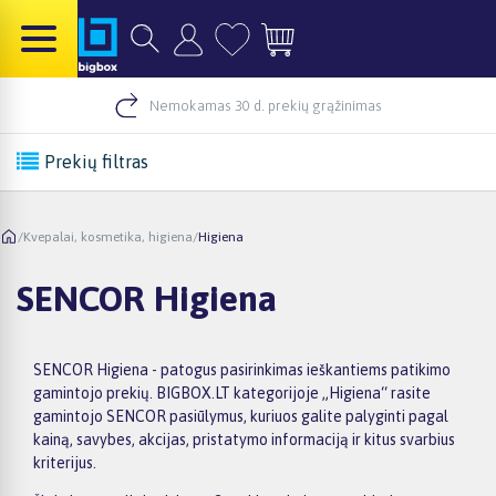
Nemokamas 30 d. prekių grąžinimas
Prekių filtras
/
Kvepalai, kosmetika, higiena
/
Higiena
SENCOR Higiena
SENCOR Higiena - patogus pasirinkimas ieškantiems patikimo
gamintojo prekių. BIGBOX.LT kategorijoje „Higiena“ rasite
gamintojo SENCOR pasiūlymus, kuriuos galite palyginti pagal
kainą, savybes, akcijas, pristatymo informaciją ir kitus svarbius
kriterijus.