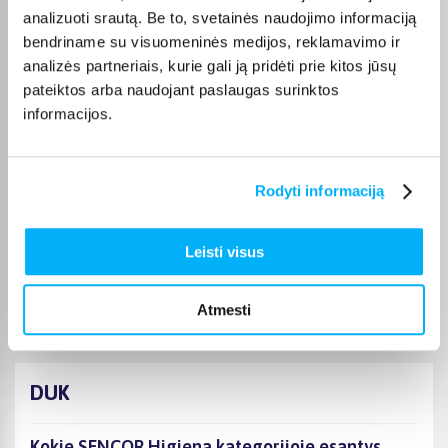
Laima M.
analizuoti srautą. Be to, svetainės naudojimo informaciją
Patvirtintas pirkėjas
bendriname su visuomeninės medijos, reklamavimo ir
👍
analizės partneriais, kurie gali ją pridėti prie kitos jūsų
pateiktos arba naudojant paslaugas surinktos
informacijos.
JOKŪBAS V.
Patvirtintas pirkėjas
*
Rodyti informaciją
Monika D.
Leisti visus
Patvirtintas pirkėjas
Puikiai.
Atmesti
DUK
Kokie SENCOR Higiena kategorijoje esantys