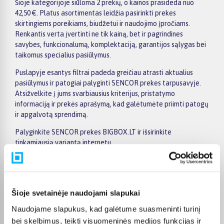
Šioje kategorijoje siūloma 2 prekių, o kainos prasideda nuo
42,50 €. Platus asortimentas leidžia pasirinkti prekes
skirtingiems poreikiams, biudžetui ir naudojimo įpročiams.
Renkantis verta įvertinti ne tik kainą, bet ir pagrindines
savybes, funkcionalumą, komplektaciją, garantijos sąlygas bei
taikomus specialius pasiūlymus.
Puslapyje esantys filtrai padeda greičiau atrasti aktualius
pasiūlymus ir patogiai palyginti SENCOR prekes tarpusavyje.
Atsižvelkite į jums svarbiausius kriterijus, pristatymo
informaciją ir prekės aprašymą, kad galėtumėte priimti patogų
ir apgalvotą sprendimą.
Palyginkite SENCOR prekes BIGBOX.LT ir išsirinkite
tinkamiausią variantą internetu.
Šioje svetainėje naudojami slapukai
Pirkėjų atsiliepimai apie prekes
Naudojame slapukus, kad galėtume suasmeninti turinį
bei skelbimus, teikti visuomeninės medijos funkcijas ir