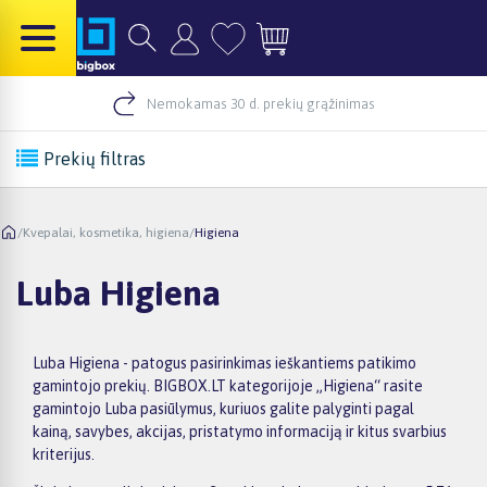
Nemokamas 30 d. prekių grąžinimas
Prekių filtras
/
Kvepalai, kosmetika, higiena
/
Higiena
Luba Higiena
Luba Higiena - patogus pasirinkimas ieškantiems patikimo
gamintojo prekių. BIGBOX.LT kategorijoje „Higiena“ rasite
gamintojo Luba pasiūlymus, kuriuos galite palyginti pagal
kainą, savybes, akcijas, pristatymo informaciją ir kitus svarbius
kriterijus.