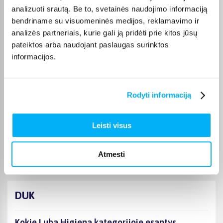
Laima M.
analizuoti srautą. Be to, svetainės naudojimo informaciją
Patvirtintas pirkėjas
bendriname su visuomeninės medijos, reklamavimo ir
👍
analizės partneriais, kurie gali ją pridėti prie kitos jūsų
pateiktos arba naudojant paslaugas surinktos
informacijos.
JOKŪBAS V.
Patvirtintas pirkėjas
*
Rodyti informaciją
Monika D.
Leisti visus
Patvirtintas pirkėjas
Puikiai.
Atmesti
DUK
Kokie Luba Higiena kategorijoje esantys