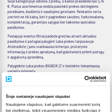
Šioje kategorijoje siūloma 3 prekių, o kainos prasideda nuo 5,76
€. Platus asortimentas leidžia pasirinkti prekes skirtingiems
poreikiams, biudžetui ir naudojimo įpročiams. Renkantis verta
įvertinti ne tik kainą, bet ir pagrindines savybes, funkcionalumą,
komplektaciją, garantijos sąlygas bei taikomus specialius
pasiūlymus.
Puslapyje esantys filtrai padeda greičiau atrasti aktualius
pasiūlymus ir patogiai palyginti Luba prekes tarpusavyje.
Atsižvelkite į jums svarbiausius kriterijus, pristatymo
informaciją ir prekės aprašymą, kad galėtumėte priimti patogų
ir apgalvotą sprendimą.
Palyginkite Luba prekes BIGBOX.LT ir išsirinkite tinkamiausią
variantą internetu.
Šioje svetainėje naudojami slapukai
Pirkėjų atsiliepimai apie prekes
Naudojame slapukus, kad galėtume suasmeninti turinį
bei skelbimus, teikti visuomeninės medijos funkcijas ir