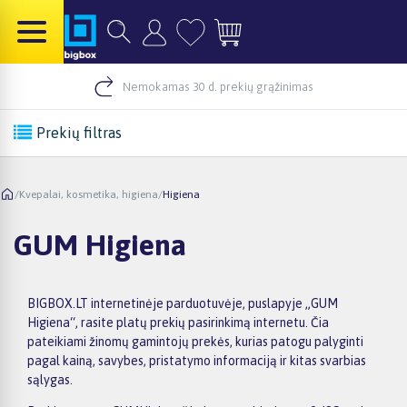
Nemokamas 30 d. prekių grąžinimas
Prekių filtras
/
Kvepalai, kosmetika, higiena
/
Higiena
GUM Higiena
BIGBOX.LT internetinėje parduotuvėje, puslapyje „GUM
Higiena“, rasite platų prekių pasirinkimą internetu. Čia
pateikiami žinomų gamintojų prekės, kurias patogu palyginti
pagal kainą, savybes, pristatymo informaciją ir kitas svarbias
sąlygas.