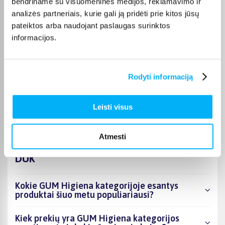
bendriname su visuomeninės medijos, reklamavimo ir
analizės partneriais, kurie gali ją pridėti prie kitos jūsų
JOKŪBAS V.
pateiktos arba naudojant paslaugas surinktos
Patvirtintas pirkėjas
informacijos.
*
Rodyti informaciją
Monika D.
Patvirtintas pirkėjas
Puikiai.
Leisti visus
Atmesti
DUK
Kokie GUM Higiena kategorijoje esantys
produktai šiuo metu populiariausi?
Kiek prekių yra GUM Higiena kategorijos