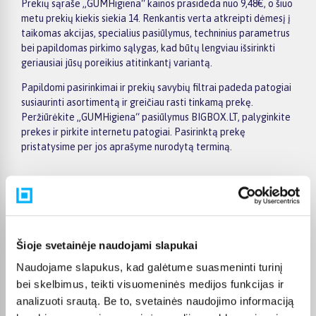
Prekių sąraše „GUMHigiena“ kainos prasideda nuo 9,48€, o šiuo
metu prekių kiekis siekia 14. Renkantis verta atkreipti dėmesį į
taikomas akcijas, specialius pasiūlymus, techninius parametrus
bei papildomas pirkimo sąlygas, kad būtų lengviau išsirinkti
geriausiai jūsų poreikius atitinkantį variantą.
Papildomi pasirinkimai ir prekių savybių filtrai padeda patogiai
susiaurinti asortimentą ir greičiau rasti tinkamą prekę.
Peržiūrėkite „GUMHigiena“ pasiūlymus BIGBOX.LT, palyginkite
prekes ir pirkite internetu patogiai. Pasirinktą prekę
pristatysime per jos aprašyme nurodytą terminą.
Pirkėjų atsiliepimai apie prekes
Šioje svetainėje naudojami slapukai
Naudojame slapukus, kad galėtume suasmeninti turinį
Laima M.
bei skelbimus, teikti visuomeninės medijos funkcijas ir
Patvirtintas pirkėjas
analizuoti srautą. Be to, svetainės naudojimo informaciją
👍