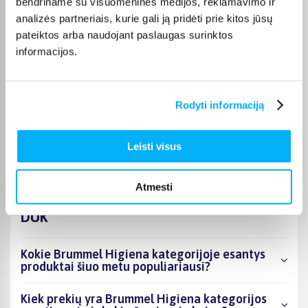
bendriname su visuomeninės medijos, reklamavimo ir
analizės partneriais, kurie gali ją pridėti prie kitos jūsų
JOKŪBAS V.
pateiktos arba naudojant paslaugas surinktos
Patvirtintas pirkėjas
informacijos.
*
Rodyti informaciją
Monika D.
Patvirtintas pirkėjas
Puikiai.
Leisti visus
Atmesti
DUK
Kokie Brummel Higiena kategorijoje esantys
produktai šiuo metu populiariausi?
Kiek prekių yra Brummel Higiena kategorijos