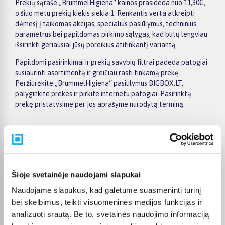
Prekių sąraše „BrummelHigiena“ kainos prasideda nuo 11,30€,
o šiuo metu prekių kiekis siekia 1. Renkantis verta atkreipti
dėmesį į taikomas akcijas, specialius pasiūlymus, techninius
parametrus bei papildomas pirkimo sąlygas, kad būtų lengviau
išsirinkti geriausiai jūsų poreikius atitinkantį variantą.
Papildomi pasirinkimai ir prekių savybių filtrai padeda patogiai
susiaurinti asortimentą ir greičiau rasti tinkamą prekę.
Peržiūrėkite „BrummelHigiena“ pasiūlymus BIGBOX.LT,
palyginkite prekes ir pirkite internetu patogiai. Pasirinktą
prekę pristatysime per jos aprašyme nurodytą terminą.
Pirkėjų atsiliepimai apie prekes
Šioje svetainėje naudojami slapukai
Naudojame slapukus, kad galėtume suasmeninti turinį
Laima M.
bei skelbimus, teikti visuomeninės medijos funkcijas ir
Patvirtintas pirkėjas
analizuoti srautą. Be to, svetainės naudojimo informaciją
👍