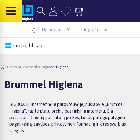
Nemokamas 30 d. prekių grąžinimas
Prekių filtras
/
Kvepalai, kosmetika, higiena
/
Higiena
Brummel Higiena
BIGBOX.LT internetinėje parduotuvėje, puslapyje „Brummel
Higiena“, rasite platų prekių pasirinkimą internetu. Čia
pateikiami žinomų gamintojų prekės, kurias patogu palyginti
pagal kainą, savybes, pristatymo informaciją ir kitas svarbias
sąlygas.