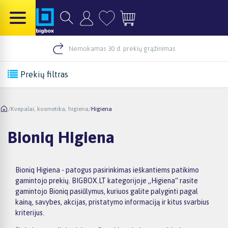
Nemokamas 30 d. prekių grąžinimas
Prekių filtras
/
Kvepalai, kosmetika, higiena
/
Higiena
Bioniq Higiena
Bioniq Higiena - patogus pasirinkimas ieškantiems patikimo
gamintojo prekių. BIGBOX.LT kategorijoje „Higiena“ rasite
gamintojo Bioniq pasiūlymus, kuriuos galite palyginti pagal
kainą, savybes, akcijas, pristatymo informaciją ir kitus svarbius
kriterijus.