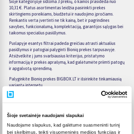
Šioje kategorijoje siūloma 3 prekių, o kainos prasideda nuo
10,31 €. Platus asortimentas leidžia pasirinkti prekes
skirtingiems poreikiams, biudžetui ir naudojimo įpročiams.
Renkantis verta įvertinti ne tik kainą, bet ir pagrindines
savybes, funkcionalumą, komplektaciją, garantijos sąlygas bei
taikomus specialius pasiūlymus.
Puslapyje esantys filtrai padeda greičiau atrasti aktualius
pasiūlymus ir patogiai palyginti Bioniq prekes tarpusavyje.
Atsižvelkite į jums svarbiausius kriterijus, pristatymo
informaciją ir prekės aprašymą, kad galėtumėte priimti patogų
ir apgalvotą sprendimą.
Palyginkite Bioniq prekes BIGBOX.LT ir išsirinkite tinkamiausią
variantą internetu.
Šioje svetainėje naudojami slapukai
Pirkėjų atsiliepimai apie prekes
Naudojame slapukus, kad galėtume suasmeninti turinį
bei skelbimus, teikti visuomeninės medijos funkcijas ir