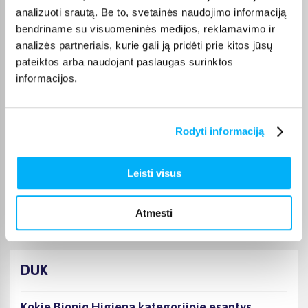
Laima M.
analizuoti srautą. Be to, svetainės naudojimo informaciją
Patvirtintas pirkėjas
bendriname su visuomeninės medijos, reklamavimo ir
👍
analizės partneriais, kurie gali ją pridėti prie kitos jūsų
pateiktos arba naudojant paslaugas surinktos
informacijos.
JOKŪBAS V.
Patvirtintas pirkėjas
*
Rodyti informaciją
Monika D.
Leisti visus
Patvirtintas pirkėjas
Puikiai.
Atmesti
DUK
Kokie Bioniq Higiena kategorijoje esantys