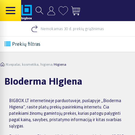
Nemokamas 30 d. prekių grąžinimas
Prekių filtras
/
Kvepalai, kosmetika, higiena
/
Higiena
Bioderma Higiena
BIGBOX.LT internetinėje parduotuvėje, puslapyje „Bioderma
Higiena“, rasite platų prekių pasirinkimą internetu. Čia
pateikiami žinomų gamintojų prekės, kurias patogu palyginti
pagal kainą, savybes, pristatymo informaciją ir kitas svarbias
sąlygas.