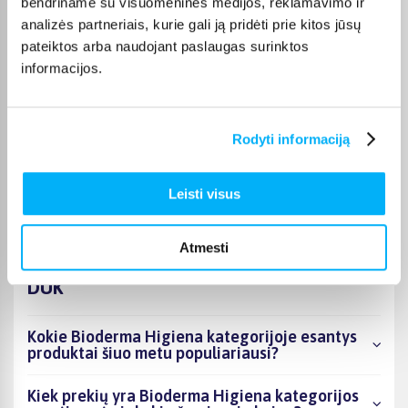
bendriname su visuomeninės medijos, reklamavimo ir
analizės partneriais, kurie gali ją pridėti prie kitos jūsų
JOKŪBAS V.
pateiktos arba naudojant paslaugas surinktos
Patvirtintas pirkėjas
informacijos.
*
Rodyti informaciją
Monika D.
Patvirtintas pirkėjas
Puikiai.
Leisti visus
Atmesti
DUK
Kokie Bioderma Higiena kategorijoje esantys
produktai šiuo metu populiariausi?
Kiek prekių yra Bioderma Higiena kategorijos