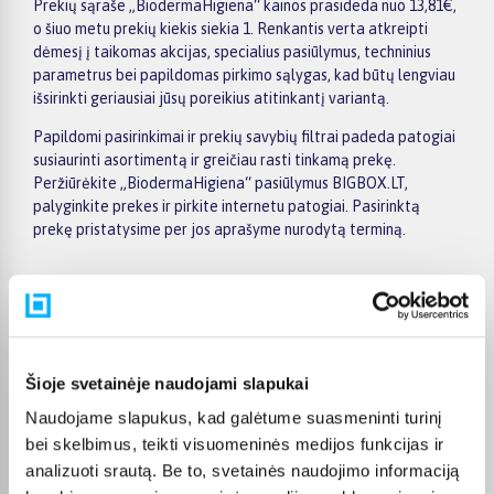
Prekių sąraše „BiodermaHigiena“ kainos prasideda nuo 13,81€,
o šiuo metu prekių kiekis siekia 1. Renkantis verta atkreipti
dėmesį į taikomas akcijas, specialius pasiūlymus, techninius
parametrus bei papildomas pirkimo sąlygas, kad būtų lengviau
išsirinkti geriausiai jūsų poreikius atitinkantį variantą.
Papildomi pasirinkimai ir prekių savybių filtrai padeda patogiai
susiaurinti asortimentą ir greičiau rasti tinkamą prekę.
Peržiūrėkite „BiodermaHigiena“ pasiūlymus BIGBOX.LT,
palyginkite prekes ir pirkite internetu patogiai. Pasirinktą
prekę pristatysime per jos aprašyme nurodytą terminą.
Pirkėjų atsiliepimai apie prekes
Šioje svetainėje naudojami slapukai
Naudojame slapukus, kad galėtume suasmeninti turinį
Laima M.
bei skelbimus, teikti visuomeninės medijos funkcijas ir
Patvirtintas pirkėjas
analizuoti srautą. Be to, svetainės naudojimo informaciją
👍