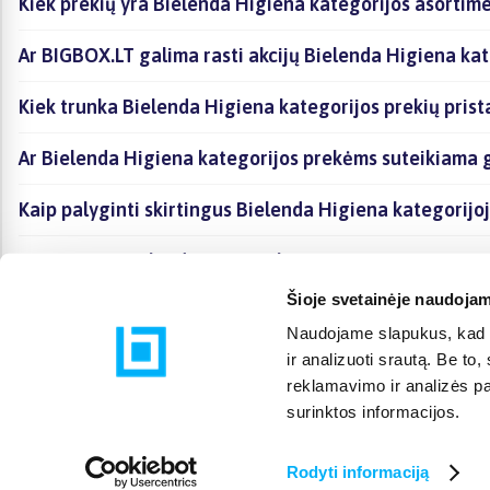
Kiek prekių yra Bielenda Higiena kategorijos asortime
Ar BIGBOX.LT galima rasti akcijų Bielenda Higiena kat
Kiek trunka Bielenda Higiena kategorijos prekių pris
Ar Bielenda Higiena kategorijos prekėms suteikiama 
Kaip palyginti skirtingus Bielenda Higiena kategorijo
Kaip įsigyti Bielenda Higiena kategorijoje esančias p
Šioje svetainėje naudojam
Naudojame slapukus, kad g
ir analizuoti srautą. Be t
reklamavimo ir analizės par
surinktos informacijos.
Rodyti informaciją