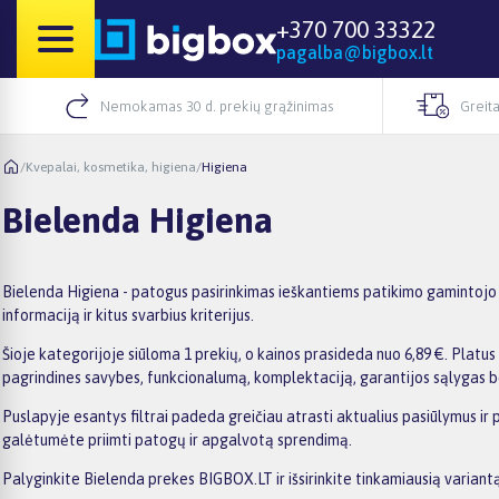
+370 700 33322
pagalba@bigbox.lt
Nemokamas 30 d. prekių grąžinimas
Greita
/
Kvepalai, kosmetika, higiena
/
Higiena
Bielenda Higiena
Bielenda Higiena - patogus pasirinkimas ieškantiems patikimo gamintojo p
informaciją ir kitus svarbius kriterijus.
Šioje kategorijoje siūloma 1 prekių, o kainos prasideda nuo 6,89 €. Platus 
pagrindines savybes, funkcionalumą, komplektaciją, garantijos sąlygas b
Puslapyje esantys filtrai padeda greičiau atrasti aktualius pasiūlymus ir 
galėtumėte priimti patogų ir apgalvotą sprendimą.
Palyginkite Bielenda prekes BIGBOX.LT ir išsirinkite tinkamiausią variantą