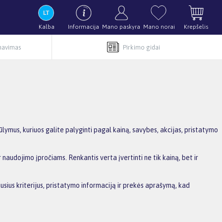
Kalba
Informacija
Mano paskyra
Mano norai
Krepšelis
rnavimas
Pirkimo gidai
ymus, kuriuos galite palyginti pagal kainą, savybes, akcijas, pristatymo
 naudojimo įpročiams. Renkantis verta įvertinti ne tik kainą, bet ir
usius kriterijus, pristatymo informaciją ir prekės aprašymą, kad