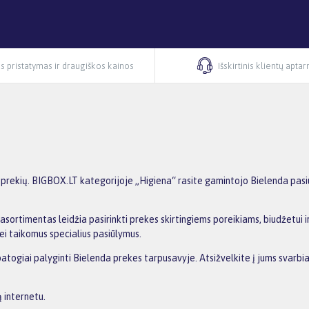
s pristatymas ir draugiškos kainos
Išskirtinis klientų apta
rekių. BIGBOX.LT kategorijoje „Higiena“ rasite gamintojo Bielenda pasiūl
asortimentas leidžia pasirinkti prekes skirtingiems poreikiams, biudžetui ir
ei taikomus specialius pasiūlymus.
patogiai palyginti Bielenda prekes tarpusavyje. Atsižvelkite į jums svarbia
 internetu.