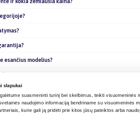
nte ir kokia žemiausia kaina?
egorijoje?
tatymas?
garantija?
je esančius modelius?
rekes internetu?
i slapukai
alėtume suasmeninti turinį bei skelbimus, teikti visuomeninės m
o, svetainės naudojimo informaciją bendriname su visuomeninės m
tneriais, kurie gali ją pridėti prie kitos jūsų pateiktos arba naud
© 2012-
2026
BIGBOX.LT