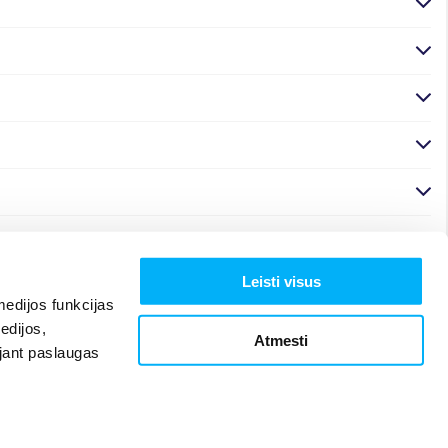
Leisti visus
edijos funkcijas
edijos,
Atmesti
ojant paslaugas