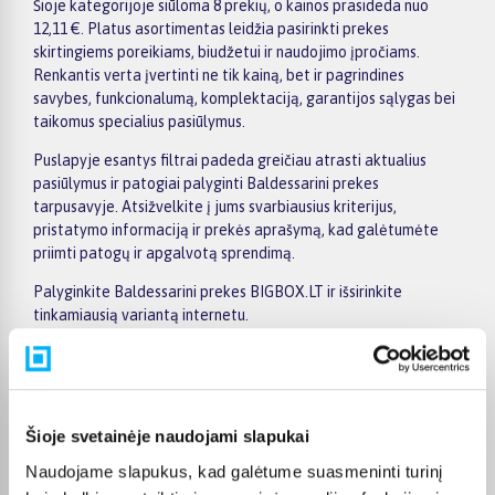
Šioje kategorijoje siūloma 8 prekių, o kainos prasideda nuo
12,11 €. Platus asortimentas leidžia pasirinkti prekes
skirtingiems poreikiams, biudžetui ir naudojimo įpročiams.
Renkantis verta įvertinti ne tik kainą, bet ir pagrindines
savybes, funkcionalumą, komplektaciją, garantijos sąlygas bei
taikomus specialius pasiūlymus.
Puslapyje esantys filtrai padeda greičiau atrasti aktualius
pasiūlymus ir patogiai palyginti Baldessarini prekes
tarpusavyje. Atsižvelkite į jums svarbiausius kriterijus,
pristatymo informaciją ir prekės aprašymą, kad galėtumėte
priimti patogų ir apgalvotą sprendimą.
Palyginkite Baldessarini prekes BIGBOX.LT ir išsirinkite
tinkamiausią variantą internetu.
Pirkėjų atsiliepimai apie prekes
Šioje svetainėje naudojami slapukai
Naudojame slapukus, kad galėtume suasmeninti turinį