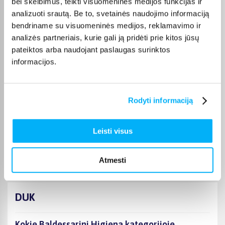
bei skelbimus, teikti visuomeninės medijos funkcijas ir
Laima M.
analizuoti srautą. Be to, svetainės naudojimo informaciją
Patvirtintas pirkėjas
bendriname su visuomeninės medijos, reklamavimo ir
👍
analizės partneriais, kurie gali ją pridėti prie kitos jūsų
pateiktos arba naudojant paslaugas surinktos
informacijos.
JOKŪBAS V.
Patvirtintas pirkėjas
*
Rodyti informaciją
Monika D.
Patvirtintas pirkėjas
Leisti visus
Puikiai.
Atmesti
DUK
Kokie Baldessarini Higiena kategorijoje