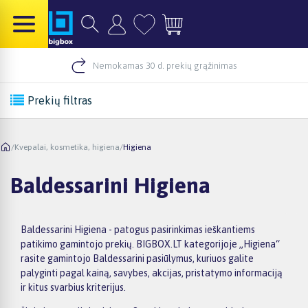
Nemokamas 30 d. prekių grąžinimas
Prekių filtras
/
Kvepalai, kosmetika, higiena
/
Higiena
Baldessarini Higiena
Baldessarini Higiena - patogus pasirinkimas ieškantiems
patikimo gamintojo prekių. BIGBOX.LT kategorijoje „Higiena“
rasite gamintojo Baldessarini pasiūlymus, kuriuos galite
palyginti pagal kainą, savybes, akcijas, pristatymo informaciją
ir kitus svarbius kriterijus.