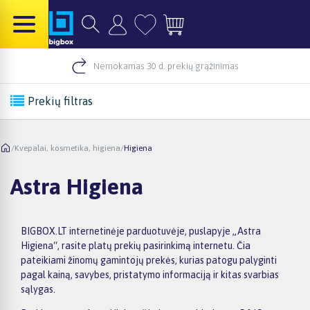
Nemokamas 30 d. prekių grąžinimas
Prekių filtras
/
Kvepalai, kosmetika, higiena
/
Higiena
Astra Higiena
BIGBOX.LT internetinėje parduotuvėje, puslapyje „Astra
Higiena“, rasite platų prekių pasirinkimą internetu. Čia
pateikiami žinomų gamintojų prekės, kurias patogu palyginti
pagal kainą, savybes, pristatymo informaciją ir kitas svarbias
sąlygas.