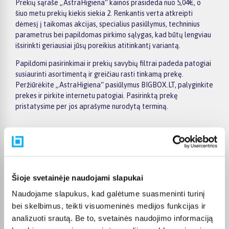
Prekių sąraše „AstraHigiena“ kainos prasideda nuo 5,04€, o
šiuo metu prekių kiekis siekia 2. Renkantis verta atkreipti
dėmesį į taikomas akcijas, specialius pasiūlymus, techninius
parametrus bei papildomas pirkimo sąlygas, kad būtų lengviau
išsirinkti geriausiai jūsų poreikius atitinkantį variantą.
Papildomi pasirinkimai ir prekių savybių filtrai padeda patogiai
susiaurinti asortimentą ir greičiau rasti tinkamą prekę.
Peržiūrėkite „AstraHigiena“ pasiūlymus BIGBOX.LT, palyginkite
prekes ir pirkite internetu patogiai. Pasirinktą prekę
pristatysime per jos aprašyme nurodytą terminą.
Pirkėjų atsiliepimai apie prekes
Šioje svetainėje naudojami slapukai
Naudojame slapukus, kad galėtume suasmeninti turinį
Laima M.
bei skelbimus, teikti visuomeninės medijos funkcijas ir
Patvirtintas pirkėjas
analizuoti srautą. Be to, svetainės naudojimo informaciją
👍