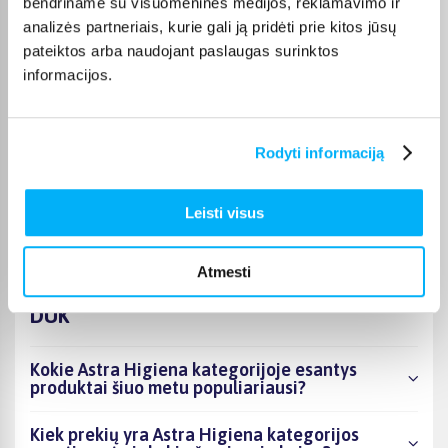
bendriname su visuomeninės medijos, reklamavimo ir
analizės partneriais, kurie gali ją pridėti prie kitos jūsų
JOKŪBAS V.
pateiktos arba naudojant paslaugas surinktos
Patvirtintas pirkėjas
informacijos.
*
Rodyti informaciją
Monika D.
Patvirtintas pirkėjas
Puikiai.
Leisti visus
Atmesti
DUK
Kokie Astra Higiena kategorijoje esantys
produktai šiuo metu populiariausi?
Kiek prekių yra Astra Higiena kategorijos