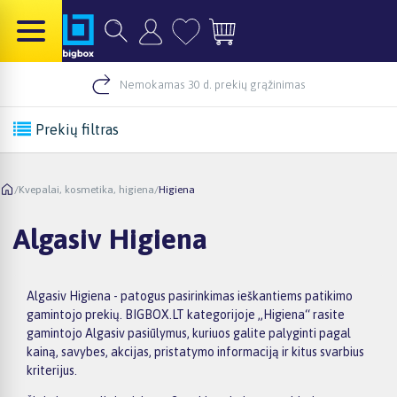
Nemokamas 30 d. prekių grąžinimas
Prekių filtras
/
Kvepalai, kosmetika, higiena
/
Higiena
Algasiv Higiena
Algasiv Higiena - patogus pasirinkimas ieškantiems patikimo
gamintojo prekių. BIGBOX.LT kategorijoje „Higiena“ rasite
gamintojo Algasiv pasiūlymus, kuriuos galite palyginti pagal
kainą, savybes, akcijas, pristatymo informaciją ir kitus svarbius
kriterijus.