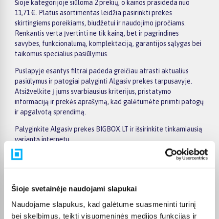
Šioje kategorijoje siūloma 2 prekių, o kainos prasideda nuo
11,71 €. Platus asortimentas leidžia pasirinkti prekes
skirtingiems poreikiams, biudžetui ir naudojimo įpročiams.
Renkantis verta įvertinti ne tik kainą, bet ir pagrindines
savybes, funkcionalumą, komplektaciją, garantijos sąlygas bei
taikomus specialius pasiūlymus.
Puslapyje esantys filtrai padeda greičiau atrasti aktualius
pasiūlymus ir patogiai palyginti Algasiv prekes tarpusavyje.
Atsižvelkite į jums svarbiausius kriterijus, pristatymo
informaciją ir prekės aprašymą, kad galėtumėte priimti patogų
ir apgalvotą sprendimą.
Palyginkite Algasiv prekes BIGBOX.LT ir išsirinkite tinkamiausią
variantą internetu.
Šioje svetainėje naudojami slapukai
Pirkėjų atsiliepimai apie prekes
Naudojame slapukus, kad galėtume suasmeninti turinį
bei skelbimus, teikti visuomeninės medijos funkcijas ir