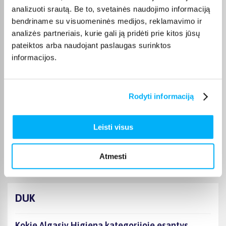
Laima M.
analizuoti srautą. Be to, svetainės naudojimo informaciją
Patvirtintas pirkėjas
bendriname su visuomeninės medijos, reklamavimo ir
👍
analizės partneriais, kurie gali ją pridėti prie kitos jūsų
pateiktos arba naudojant paslaugas surinktos
informacijos.
JOKŪBAS V.
Patvirtintas pirkėjas
*
Rodyti informaciją
Monika D.
Leisti visus
Patvirtintas pirkėjas
Puikiai.
Atmesti
DUK
Kokie Algasiv Higiena kategorijoje esantys