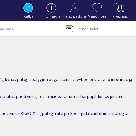
Kalba
Informacija
Mano paskyra
Mano norai
Krepšelis
rnavimas
Pirkimo gidai
s, kurias patogu palyginti pagal kainą, savybes, pristatymo informaciją
specialius pasiūlymus, techninius parametrus bei papildomas pirkimo
pasiūlymus BIGBOX.LT, palyginkite prekes ir pirkite internetu patogiai.