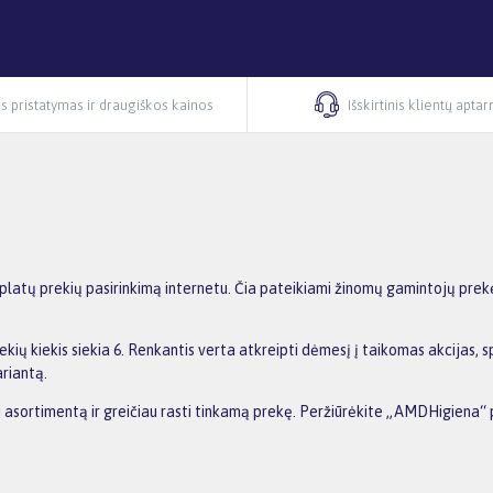
s pristatymas ir draugiškos kainos
Išskirtinis klientų apta
latų prekių pasirinkimą internetu. Čia pateikiami žinomų gamintojų prekė
ių kiekis siekia 6. Renkantis verta atkreipti dėmesį į taikomas akcijas, 
ariantą.
ti asortimentą ir greičiau rasti tinkamą prekę. Peržiūrėkite „AMDHigiena“ 