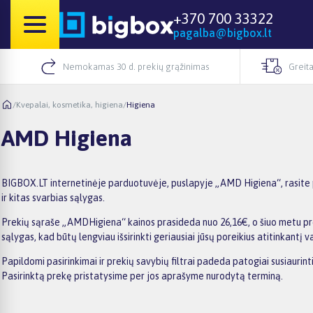
+370 700 33322
pagalba@bigbox.lt
Nemokamas 30 d. prekių grąžinimas
Greita
/
Kvepalai, kosmetika, higiena
/
Higiena
AMD Higiena
BIGBOX.LT internetinėje parduotuvėje, puslapyje „AMD Higiena“, rasite p
ir kitas svarbias sąlygas.
Prekių sąraše „AMDHigiena“ kainos prasideda nuo 26,16€, o šiuo metu prek
sąlygas, kad būtų lengviau išsirinkti geriausiai jūsų poreikius atitinkantį v
Papildomi pasirinkimai ir prekių savybių filtrai padeda patogiai susiaurin
Pasirinktą prekę pristatysime per jos aprašyme nurodytą terminą.