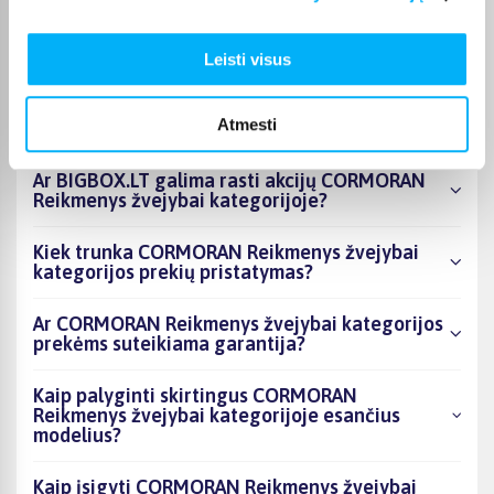
kategorijoje esantys produktai šiuo metu
populiariausi?
Leisti visus
Kiek prekių yra CORMORAN Reikmenys žvejybai
kategorijos asortimente ir kokia žemiausia
Atmesti
kaina?
Ar BIGBOX.LT galima rasti akcijų CORMORAN
Reikmenys žvejybai kategorijoje?
Kiek trunka CORMORAN Reikmenys žvejybai
kategorijos prekių pristatymas?
Ar CORMORAN Reikmenys žvejybai kategorijos
prekėms suteikiama garantija?
Kaip palyginti skirtingus CORMORAN
Reikmenys žvejybai kategorijoje esančius
modelius?
Kaip įsigyti CORMORAN Reikmenys žvejybai