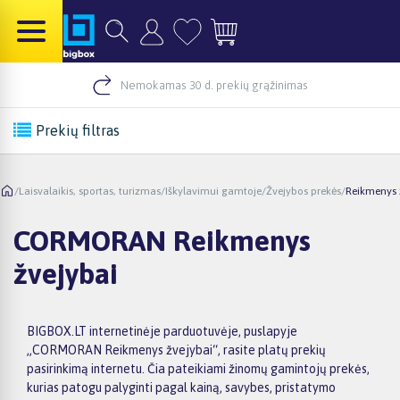
Nemokamas 30 d. prekių grąžinimas
Prekių filtras
/
Laisvalaikis, sportas, turizmas
/
Iškylavimui gamtoje
/
Žvejybos prekės
/
Reikmenys 
CORMORAN Reikmenys
žvejybai
BIGBOX.LT internetinėje parduotuvėje, puslapyje
„CORMORAN Reikmenys žvejybai“, rasite platų prekių
pasirinkimą internetu. Čia pateikiami žinomų gamintojų prekės,
kurias patogu palyginti pagal kainą, savybes, pristatymo