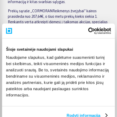
informaciją ir kitas svarbias sąlygas.
Prekių sąraše „CORMORANReikmenys žvejybai“ kainos
prasideda nuo 207,64€, o šiuo metu prekių kiekis siekia 1.
Renkantis verta atkreipti dėmesį į taikomas akcijas, specialius
pasiūlymus, techninius parametrus bei papildomas pirkimo
sąlygas, kad būtų lengviau išsirinkti geriausiai jūsų poreikius
atitinkantį variantą.
Papildomi pasirinkimai ir prekių savybių filtrai padeda patogiai
Šioje svetainėje naudojami slapukai
susiaurinti asortimentą ir greičiau rasti tinkamą prekę.
Naudojame slapukus, kad galėtume suasmeninti turinį
Peržiūrėkite „CORMORANReikmenys žvejybai“ pasiūlymus
bei skelbimus, teikti visuomeninės medijos funkcijas ir
BIGBOX.LT, palyginkite prekes ir pirkite internetu patogiai.
Pasirinktą prekę pristatysime per jos aprašyme nurodytą
analizuoti srautą. Be to, svetainės naudojimo informaciją
terminą.
bendriname su visuomeninės medijos, reklamavimo ir
analizės partneriais, kurie gali ją pridėti prie kitos jūsų
pateiktos arba naudojant paslaugas surinktos
informacijos.
DUK
Rodyti informaciją
Kokie CORMORAN Reikmenys žvejybai