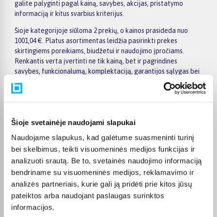
galite palyginti pagal kainą, savybes, akcijas, pristatymo
informaciją ir kitus svarbius kriterijus.
Šioje kategorijoje siūloma 2 prekių, o kainos prasideda nuo
1001,04 €. Platus asortimentas leidžia pasirinkti prekes
skirtingiems poreikiams, biudžetui ir naudojimo įpročiams.
Renkantis verta įvertinti ne tik kainą, bet ir pagrindines
savybes, funkcionalumą, komplektaciją, garantijos sąlygas bei
taikomus specialius pasiūlymus.
Puslapyje esantys filtrai padeda greičiau atrasti aktualius
pasiūlymus ir patogiai palyginti Masterkidz prekes tarpusavyje.
Atsižvelkite į jums svarbiausius kriterijus, pristatymo
Šioje svetainėje naudojami slapukai
informaciją ir prekės aprašymą, kad galėtumėte priimti patogų
Naudojame slapukus, kad galėtume suasmeninti turinį
ir apgalvotą sprendimą.
bei skelbimus, teikti visuomeninės medijos funkcijas ir
Palyginkite Masterkidz prekes BIGBOX.LT ir išsirinkite
analizuoti srautą. Be to, svetainės naudojimo informaciją
tinkamiausią variantą internetu.
bendriname su visuomeninės medijos, reklamavimo ir
analizės partneriais, kurie gali ją pridėti prie kitos jūsų
pateiktos arba naudojant paslaugas surinktos
informacijos.
DUK