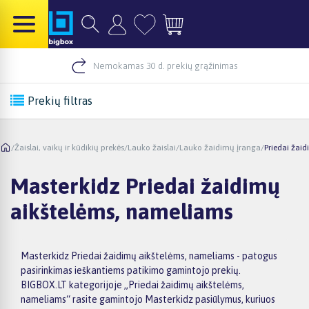
Nemokamas 30 d. prekių grąžinimas
Prekių filtras
/
Žaislai, vaikų ir kūdikių prekės
/
Lauko žaislai
/
Lauko žaidimų įranga
/
Priedai žai
Masterkidz Priedai žaidimų
aikštelėms, nameliams
Masterkidz Priedai žaidimų aikštelėms, nameliams - patogus
pasirinkimas ieškantiems patikimo gamintojo prekių.
BIGBOX.LT kategorijoje „Priedai žaidimų aikštelėms,
nameliams“ rasite gamintojo Masterkidz pasiūlymus, kuriuos