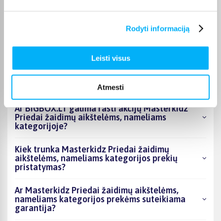
Kokie Masterkidz Priedai žaidimų aikštelėms,
Rodyti informaciją
nameliams kategorijoje esantys produktai šiuo
metu populiariausi?
Leisti visus
Kiek prekių yra Masterkidz Priedai žaidimų
aikštelėms, nameliams kategorijos asortimente
ir kokia žemiausia kaina?
Atmesti
Ar BIGBOX.LT galima rasti akcijų Masterkidz
Priedai žaidimų aikštelėms, nameliams
kategorijoje?
Kiek trunka Masterkidz Priedai žaidimų
aikštelėms, nameliams kategorijos prekių
pristatymas?
Ar Masterkidz Priedai žaidimų aikštelėms,
nameliams kategorijos prekėms suteikiama
garantija?