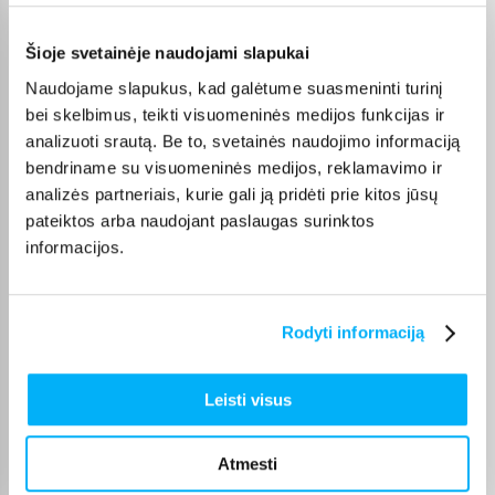
Vitalijus T.
Patvirtintas pirkėjas
Šioje svetainėje naudojami slapukai
Įvairūs kavos režimai – galimybė pasirinkti skirtingą stiprumą ir kiekį
Naudojame slapukus, kad galėtume suasmeninti turinį
bei skelbimus, teikti visuomeninės medijos funkcijas ir
analizuoti srautą. Be to, svetainės naudojimo informaciją
Ingrida V.
Patvirtintas pirkėjas
bendriname su visuomeninės medijos, reklamavimo ir
analizės partneriais, kurie gali ją pridėti prie kitos jūsų
Greitai pristatytas, puikus aparatas, lengvas valdymas plius skani kava
dovanu � ...
pateiktos arba naudojant paslaugas surinktos
informacijos.
Irena Y.
Patvirtintas pirkėjas
Rodyti informaciją
Puikus aptarnavimas!
Leisti visus
Eduardas S.
Patvirtintas pirkėjas
Ok
Atmesti