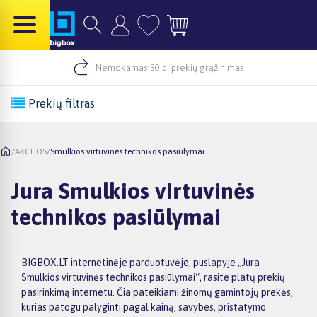
Nemokamas 30 d. prekių grąžinimas
Prekių filtras
/
AKCIJOS
/
Smulkios virtuvinės technikos pasiūlymai
Jura Smulkios virtuvinės
technikos pasiūlymai
BIGBOX.LT internetinėje parduotuvėje, puslapyje „Jura
Smulkios virtuvinės technikos pasiūlymai“, rasite platų prekių
pasirinkimą internetu. Čia pateikiami žinomų gamintojų prekės,
kurias patogu palyginti pagal kainą, savybes, pristatymo