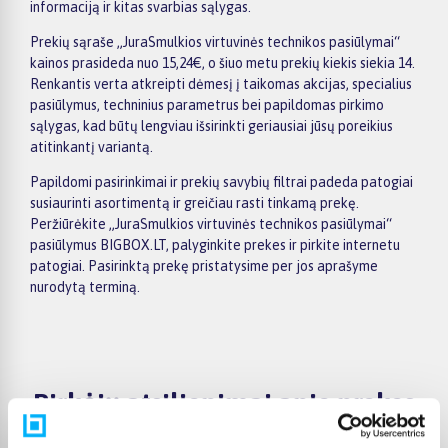
informaciją ir kitas svarbias sąlygas.
Prekių sąraše „JuraSmulkios virtuvinės technikos pasiūlymai“
kainos prasideda nuo 15,24€, o šiuo metu prekių kiekis siekia 14.
Renkantis verta atkreipti dėmesį į taikomas akcijas, specialius
pasiūlymus, techninius parametrus bei papildomas pirkimo
sąlygas, kad būtų lengviau išsirinkti geriausiai jūsų poreikius
atitinkantį variantą.
Papildomi pasirinkimai ir prekių savybių filtrai padeda patogiai
susiaurinti asortimentą ir greičiau rasti tinkamą prekę.
Peržiūrėkite „JuraSmulkios virtuvinės technikos pasiūlymai“
pasiūlymus BIGBOX.LT, palyginkite prekes ir pirkite internetu
patogiai. Pasirinktą prekę pristatysime per jos aprašyme
nurodytą terminą.
Pirkėjų atsiliepimai apie prekes