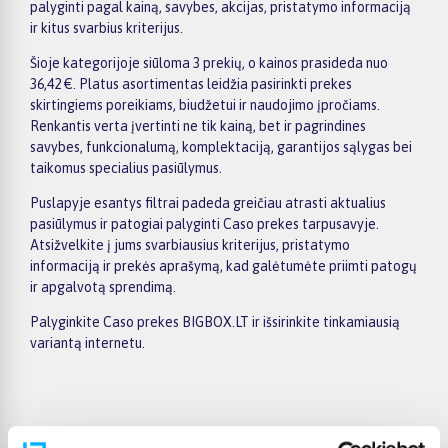
palyginti pagal kainą, savybes, akcijas, pristatymo informaciją
ir kitus svarbius kriterijus.
Šioje kategorijoje siūloma 3 prekių, o kainos prasideda nuo
36,42 €. Platus asortimentas leidžia pasirinkti prekes
skirtingiems poreikiams, biudžetui ir naudojimo įpročiams.
Renkantis verta įvertinti ne tik kainą, bet ir pagrindines
savybes, funkcionalumą, komplektaciją, garantijos sąlygas bei
taikomus specialius pasiūlymus.
Puslapyje esantys filtrai padeda greičiau atrasti aktualius
pasiūlymus ir patogiai palyginti Caso prekes tarpusavyje.
Atsižvelkite į jums svarbiausius kriterijus, pristatymo
informaciją ir prekės aprašymą, kad galėtumėte priimti patogų
ir apgalvotą sprendimą.
Palyginkite Caso prekes BIGBOX.LT ir išsirinkite tinkamiausią
variantą internetu.