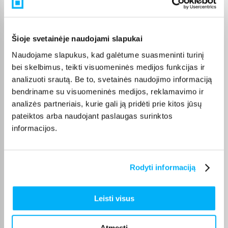
Pirkėjų atsiliepimai apie prekes
Vitalijus T.
Šioje svetainėje naudojami slapukai
Patvirtintas pirkėjas
Naudojame slapukus, kad galėtume suasmeninti turinį
Įvairūs kavos režimai – galimybė pasirinkti skirtingą stiprumą ir kiekį
bei skelbimus, teikti visuomeninės medijos funkcijas ir
analizuoti srautą. Be to, svetainės naudojimo informaciją
bendriname su visuomeninės medijos, reklamavimo ir
Ingrida V.
Patvirtintas pirkėjas
analizės partneriais, kurie gali ją pridėti prie kitos jūsų
pateiktos arba naudojant paslaugas surinktos
Greitai pristatytas, puikus aparatas, lengvas valdymas plius skani kava
dovanu � ...
informacijos.
Irena Y.
Rodyti informaciją
Patvirtintas pirkėjas
Puikus aptarnavimas!
Leisti visus
Eduardas S.
Patvirtintas pirkėjas
Atmesti