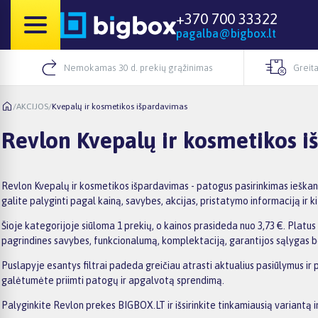
+370 700 33322
pagalba@bigbox.lt
Nemokamas 30 d. prekių grąžinimas
Greita
/
AKCIJOS
/
Kvepalų ir kosmetikos išpardavimas
Revlon Kvepalų ir kosmetikos 
Revlon Kvepalų ir kosmetikos išpardavimas - patogus pasirinkimas ieška
galite palyginti pagal kainą, savybes, akcijas, pristatymo informaciją ir kit
Šioje kategorijoje siūloma 1 prekių, o kainos prasideda nuo 3,73 €. Platus 
pagrindines savybes, funkcionalumą, komplektaciją, garantijos sąlygas b
Puslapyje esantys filtrai padeda greičiau atrasti aktualius pasiūlymus ir 
galėtumėte priimti patogų ir apgalvotą sprendimą.
Palyginkite Revlon prekes BIGBOX.LT ir išsirinkite tinkamiausią variantą i