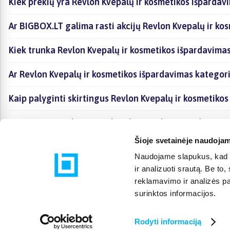
Kiek prekių yra Revlon Kvepalų ir kosmetikos išpardav
Ar BIGBOX.LT galima rasti akcijų Revlon Kvepalų ir ko
Kiek trunka Revlon Kvepalų ir kosmetikos išpardavimas
Ar Revlon Kvepalų ir kosmetikos išpardavimas kategor
Kaip palyginti skirtingus Revlon Kvepalų ir kosmetiko
Kaip įsigyti Revlon Kvepalų ir kosmetikos išpardavima
Šioje svetainėje naudojam
Naudojame slapukus, kad g
ir analizuoti srautą. Be t
reklamavimo ir analizės par
surinktos informacijos.
Rodyti informaciją