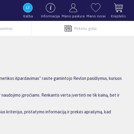
Kalba
Informacija
Mano paskyra
Mano norai
Krepšelis
rnavimas
Pirkimo gidai
metikos išpardavimas“ rasite gamintojo Revlon pasiūlymus, kuriuos
 naudojimo įpročiams. Renkantis verta įvertinti ne tik kainą, bet ir
ius kriterijus, pristatymo informaciją ir prekės aprašymą, kad