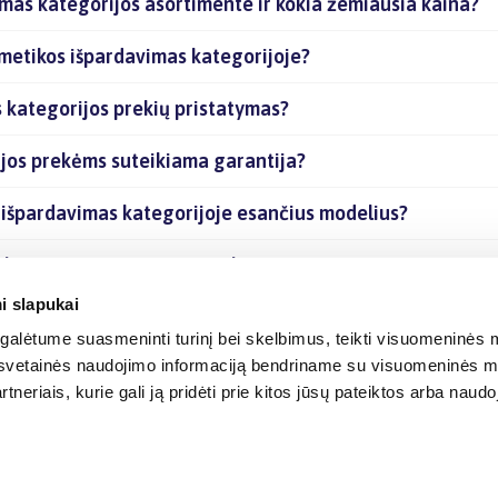
imas kategorijos asortimente ir kokia žemiausia kaina?
smetikos išpardavimas kategorijoje?
 kategorijos prekių pristatymas?
ijos prekėms suteikiama garantija?
s išpardavimas kategorijoje esančius modelius?
s kategorijoje esančias prekes internetu?
i slapukai
alėtume suasmeninti turinį bei skelbimus, teikti visuomeninės m
o, svetainės naudojimo informaciją bendriname su visuomeninės m
tneriais, kurie gali ją pridėti prie kitos jūsų pateiktos arba naud
© 2012-
2026
BIGBOX.LT