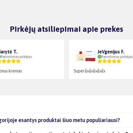
Pirkėjų atsiliepimai apie prekes
arytė T.
JeVgenijus F.
Patvirtintas pirkėjas
Patvirtintas pirkėjas
lonus kremas
Super👍👍👍👍👍
orijoje esantys produktai šiuo metu populiariausi?