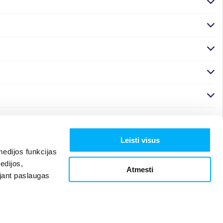
Leisti visus
edijos funkcijas
edijos,
Atmesti
ojant paslaugas