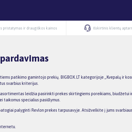
s pristatymas ir draugiškos kainos
Išskirtinis klientų apta
išpardavimas
ntiems patikimo gamintojo prekių. BIGBOX.LT kategorijoje „Kvepalų ir kos
us svarbius kriterijus.
asortimentas leidžia pasirinkti prekes skirtingiems poreikiams, biudžetui ir
ei taikomus specialius pasiūlymus.
patogiai palyginti Revlon prekes tarpusavyje. Atsižvelkite į jums svarbiaus
nternetu.