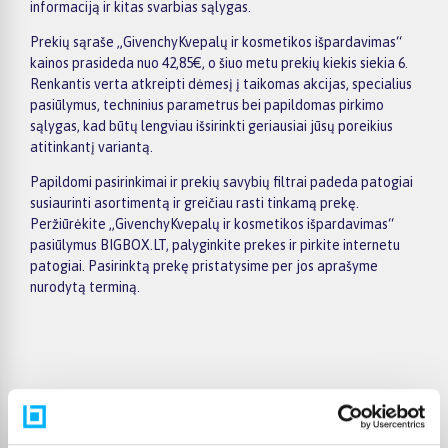
informaciją ir kitas svarbias sąlygas.
Prekių sąraše „GivenchyKvepalų ir kosmetikos išpardavimas“
kainos prasideda nuo 42,85€, o šiuo metu prekių kiekis siekia 6.
Renkantis verta atkreipti dėmesį į taikomas akcijas, specialius
pasiūlymus, techninius parametrus bei papildomas pirkimo
sąlygas, kad būtų lengviau išsirinkti geriausiai jūsų poreikius
atitinkantį variantą.
Papildomi pasirinkimai ir prekių savybių filtrai padeda patogiai
susiaurinti asortimentą ir greičiau rasti tinkamą prekę.
Peržiūrėkite „GivenchyKvepalų ir kosmetikos išpardavimas“
pasiūlymus BIGBOX.LT, palyginkite prekes ir pirkite internetu
patogiai. Pasirinktą prekę pristatysime per jos aprašyme
nurodytą terminą.
Pirkėjų atsiliepimai apie prekes