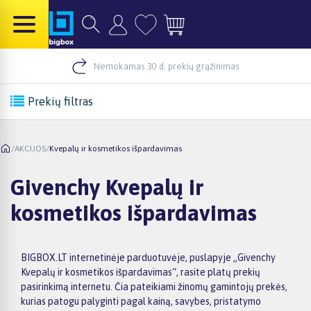
Nemokamas 30 d. prekių grąžinimas
Prekių filtras
/
AKCIJOS
/
Kvepalų ir kosmetikos išpardavimas
Givenchy Kvepalų ir
kosmetikos išpardavimas
BIGBOX.LT internetinėje parduotuvėje, puslapyje „Givenchy
Kvepalų ir kosmetikos išpardavimas“, rasite platų prekių
pasirinkimą internetu. Čia pateikiami žinomų gamintojų prekės,
kurias patogu palyginti pagal kainą, savybes, pristatymo