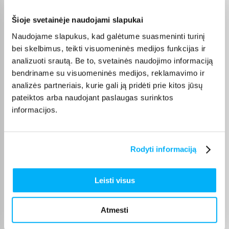
Vytautas J.
Patvirtintas pirkėjas
Šioje svetainėje naudojami slapukai
Vidkas Liuks!
Naudojame slapukus, kad galėtume suasmeninti turinį
bei skelbimus, teikti visuomeninės medijos funkcijas ir
analizuoti srautą. Be to, svetainės naudojimo informaciją
Marytė T.
bendriname su visuomeninės medijos, reklamavimo ir
Patvirtintas pirkėjas
analizės partneriais, kurie gali ją pridėti prie kitos jūsų
Odai labai malonus kremas
pateiktos arba naudojant paslaugas surinktos
informacijos.
JeVgenijus F.
Patvirtintas pirkėjas
Super👍👍👍👍👍
Rodyti informaciją
Aušra Ž.
Leisti visus
Patvirtintas pirkėjas
patenkinta
Atmesti