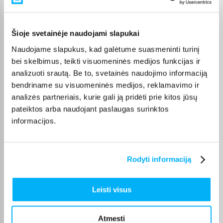
Pirkėjų atsiliepimai apie prekes
Šioje svetainėje naudojami slapukai
Vytautas J.
Patvirtintas pirkėjas
Naudojame slapukus, kad galėtume suasmeninti turinį
bei skelbimus, teikti visuomeninės medijos funkcijas ir
Vidkas Liuks!
analizuoti srautą. Be to, svetainės naudojimo informaciją
bendriname su visuomeninės medijos, reklamavimo ir
Marytė T.
analizės partneriais, kurie gali ją pridėti prie kitos jūsų
Patvirtintas pirkėjas
pateiktos arba naudojant paslaugas surinktos
Odai labai malonus kremas
informacijos.
JeVgenijus F.
Patvirtintas pirkėjas
Rodyti informaciją
Super👍👍👍👍👍
Leisti visus
Aušra Ž.
Patvirtintas pirkėjas
Atmesti