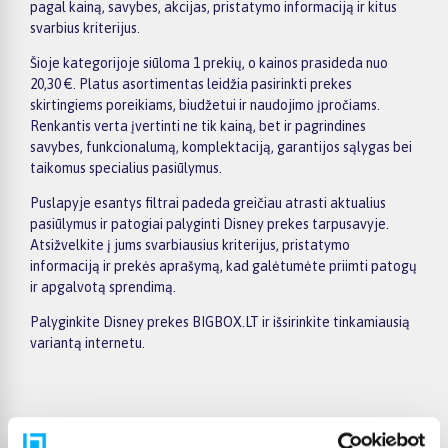
pagal kainą, savybes, akcijas, pristatymo informaciją ir kitus
svarbius kriterijus.
Šioje kategorijoje siūloma 1 prekių, o kainos prasideda nuo
20,30 €. Platus asortimentas leidžia pasirinkti prekes
skirtingiems poreikiams, biudžetui ir naudojimo įpročiams.
Renkantis verta įvertinti ne tik kainą, bet ir pagrindines
savybes, funkcionalumą, komplektaciją, garantijos sąlygas bei
taikomus specialius pasiūlymus.
Puslapyje esantys filtrai padeda greičiau atrasti aktualius
pasiūlymus ir patogiai palyginti Disney prekes tarpusavyje.
Atsižvelkite į jums svarbiausius kriterijus, pristatymo
informaciją ir prekės aprašymą, kad galėtumėte priimti patogų
ir apgalvotą sprendimą.
Palyginkite Disney prekes BIGBOX.LT ir išsirinkite tinkamiausią
variantą internetu.