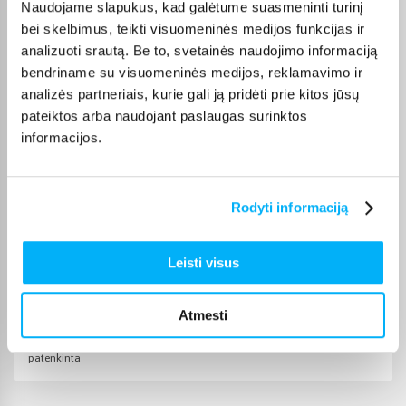
Naudojame slapukus, kad galėtume suasmeninti turinį
Vytautas J.
bei skelbimus, teikti visuomeninės medijos funkcijas ir
Patvirtintas pirkėjas
analizuoti srautą. Be to, svetainės naudojimo informaciją
Vidkas Liuks!
bendriname su visuomeninės medijos, reklamavimo ir
analizės partneriais, kurie gali ją pridėti prie kitos jūsų
pateiktos arba naudojant paslaugas surinktos
Marytė T.
Patvirtintas pirkėjas
informacijos.
Odai labai malonus kremas
Rodyti informaciją
JeVgenijus F.
Patvirtintas pirkėjas
Super👍👍👍👍👍
Leisti visus
Aušra Ž.
Atmesti
Patvirtintas pirkėjas
patenkinta