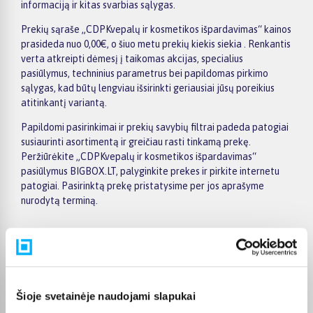
informaciją ir kitas svarbias sąlygas.
Prekių sąraše „CDPKvepalų ir kosmetikos išpardavimas“ kainos
prasideda nuo 0,00€, o šiuo metu prekių kiekis siekia . Renkantis
verta atkreipti dėmesį į taikomas akcijas, specialius
pasiūlymus, techninius parametrus bei papildomas pirkimo
sąlygas, kad būtų lengviau išsirinkti geriausiai jūsų poreikius
atitinkantį variantą.
Papildomi pasirinkimai ir prekių savybių filtrai padeda patogiai
susiaurinti asortimentą ir greičiau rasti tinkamą prekę.
Peržiūrėkite „CDPKvepalų ir kosmetikos išpardavimas“
pasiūlymus BIGBOX.LT, palyginkite prekes ir pirkite internetu
patogiai. Pasirinktą prekę pristatysime per jos aprašyme
nurodytą terminą.
Pirkėjų atsiliepimai apie prekes
Šioje svetainėje naudojami slapukai