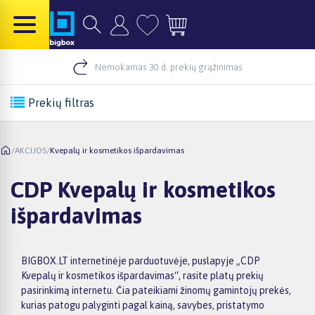
Nemokamas 30 d. prekių grąžinimas
Prekių filtras
/
AKCIJOS
/
Kvepalų ir kosmetikos išpardavimas
CDP Kvepalų ir kosmetikos
išpardavimas
BIGBOX.LT internetinėje parduotuvėje, puslapyje „CDP
Kvepalų ir kosmetikos išpardavimas“, rasite platų prekių
pasirinkimą internetu. Čia pateikiami žinomų gamintojų prekės,
kurias patogu palyginti pagal kainą, savybes, pristatymo