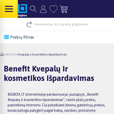
Nemokamas 30 d. prekių grąžinimas
Prekių filtras
/
AKCIJOS
/
Kvepalų ir kosmetikos išpardavimas
Benefit Kvepalų ir
kosmetikos išpardavimas
BIGBOX.LT internetinėje parduotuvėje, puslapyje „Benefit
Kvepalų ir kosmetikos išpardavimas“, rasite platų prekių
pasirinkimą internetu. Čia pateikiami žinomų gamintojų prekės,
kurias patogu palyginti pagal kainą, savybes, pristatymo