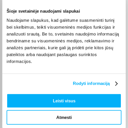
Vytautas J.
Patvirtintas pirkėjas
Šioje svetainėje naudojami slapukai
Vidkas Liuks!
Naudojame slapukus, kad galėtume suasmeninti turinį
bei skelbimus, teikti visuomeninės medijos funkcijas ir
analizuoti srautą. Be to, svetainės naudojimo informaciją
Marytė T.
bendriname su visuomeninės medijos, reklamavimo ir
Patvirtintas pirkėjas
analizės partneriais, kurie gali ją pridėti prie kitos jūsų
Odai labai malonus kremas
pateiktos arba naudojant paslaugas surinktos
informacijos.
JeVgenijus F.
Patvirtintas pirkėjas
Super👍👍👍👍👍
Rodyti informaciją
Aušra Ž.
Leisti visus
Patvirtintas pirkėjas
patenkinta
Atmesti