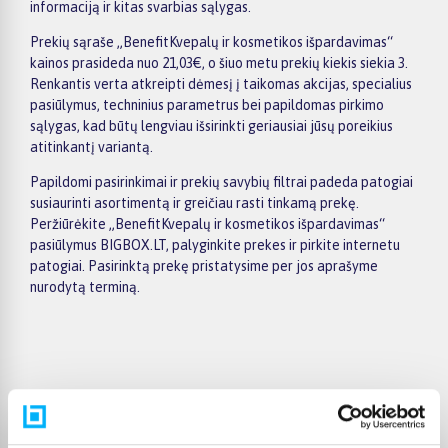
informaciją ir kitas svarbias sąlygas.
Prekių sąraše „BenefitKvepalų ir kosmetikos išpardavimas“
kainos prasideda nuo 21,03€, o šiuo metu prekių kiekis siekia 3.
Renkantis verta atkreipti dėmesį į taikomas akcijas, specialius
pasiūlymus, techninius parametrus bei papildomas pirkimo
sąlygas, kad būtų lengviau išsirinkti geriausiai jūsų poreikius
atitinkantį variantą.
Papildomi pasirinkimai ir prekių savybių filtrai padeda patogiai
susiaurinti asortimentą ir greičiau rasti tinkamą prekę.
Peržiūrėkite „BenefitKvepalų ir kosmetikos išpardavimas“
pasiūlymus BIGBOX.LT, palyginkite prekes ir pirkite internetu
patogiai. Pasirinktą prekę pristatysime per jos aprašyme
nurodytą terminą.
Pirkėjų atsiliepimai apie prekes