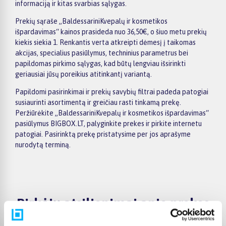
informaciją ir kitas svarbias sąlygas.
Prekių sąraše „BaldessariniKvepalų ir kosmetikos
išpardavimas“ kainos prasideda nuo 36,50€, o šiuo metu prekių
kiekis siekia 1. Renkantis verta atkreipti dėmesį į taikomas
akcijas, specialius pasiūlymus, techninius parametrus bei
papildomas pirkimo sąlygas, kad būtų lengviau išsirinkti
geriausiai jūsų poreikius atitinkantį variantą.
Papildomi pasirinkimai ir prekių savybių filtrai padeda patogiai
susiaurinti asortimentą ir greičiau rasti tinkamą prekę.
Peržiūrėkite „BaldessariniKvepalų ir kosmetikos išpardavimas“
pasiūlymus BIGBOX.LT, palyginkite prekes ir pirkite internetu
patogiai. Pasirinktą prekę pristatysime per jos aprašyme
nurodytą terminą.
Pirkėjų atsiliepimai apie prekes