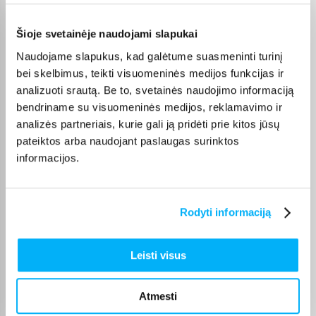
Vytautas J.
Patvirtintas pirkėjas
Šioje svetainėje naudojami slapukai
Vidkas Liuks!
Naudojame slapukus, kad galėtume suasmeninti turinį
bei skelbimus, teikti visuomeninės medijos funkcijas ir
analizuoti srautą. Be to, svetainės naudojimo informaciją
Marytė T.
Patvirtintas pirkėjas
bendriname su visuomeninės medijos, reklamavimo ir
analizės partneriais, kurie gali ją pridėti prie kitos jūsų
Odai labai malonus kremas
pateiktos arba naudojant paslaugas surinktos
informacijos.
JeVgenijus F.
Patvirtintas pirkėjas
Super👍👍👍👍👍
Rodyti informaciją
Aušra Ž.
Leisti visus
Patvirtintas pirkėjas
patenkinta
Atmesti