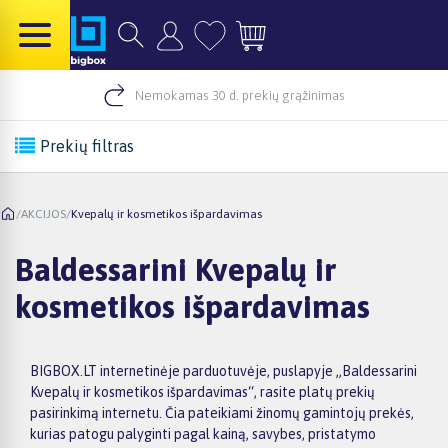
Nemokamas 30 d. prekių grąžinimas
Prekių filtras
/
AKCIJOS
/
Kvepalų ir kosmetikos išpardavimas
Baldessarini Kvepalų ir
kosmetikos išpardavimas
BIGBOX.LT internetinėje parduotuvėje, puslapyje „Baldessarini
Kvepalų ir kosmetikos išpardavimas“, rasite platų prekių
pasirinkimą internetu. Čia pateikiami žinomų gamintojų prekės,
kurias patogu palyginti pagal kainą, savybes, pristatymo