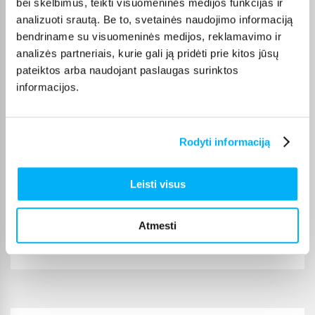
bei skelbimus, teikti visuomeninės medijos funkcijas ir
analizuoti srautą. Be to, svetainės naudojimo informaciją
Užsakymas atėjo greitai. Viskas sklandžiai.
bendriname su visuomeninės medijos, reklamavimo ir
analizės partneriais, kurie gali ją pridėti prie kitos jūsų
Jolita P.
pateiktos arba naudojant paslaugas surinktos
Patvirtintas pirkėjas
informacijos.
Kokybiškas ir geras produktas
Danutė S.
Rodyti informaciją
Patvirtintas pirkėjas
Puikus lavinantis žaidimas
Leisti visus
Rasa J.
Atmesti
Patvirtintas pirkėjas
Puikus žaidimas