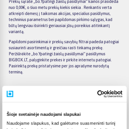
Prekių sąraše „bo.Ypatingi žaislų pasiūlymai“ kainos prasideda
nuo 0,00€, o šiuo metu prekių kiekis siekia . Renkantis verta
atkreipti dėmesį į taikomas akcijas, specialius pasiūlymus,
techninius parametrus bei papildomas pirkimo sąlygas, kad
būtų lengviau išsirinkti geriausiai jūsų poreikius atitinkantį
variantą.
Papildomi pasirinkimai ir prekių savybių filtrai padeda patogiai
susiaurinti asortimentą ir greičiau rasti tinkamą prekę.
Peržiūrėkite „bo.Ypatingi žaislų pasiūlymai“ pasiūlymus
BIGBOX.LT, palyginkite prekes ir pirkite internetu patogiai.
Pasirinktą prekę pristatysime per jos aprašyme nurodytą
terminą.
Pirkėjų atsiliepimai apie prekes
Šioje svetainėje naudojami slapukai
Naudojame slapukus, kad galėtume suasmeninti turinį
Renata B.
Patvirtintas pirkėjas