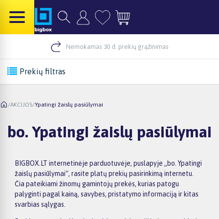
Nemokamas 30 d. prekių grąžinimas
Prekių filtras
/
AKCIJOS
/
Ypatingi žaislų pasiūlymai
bo. Ypatingi žaislų pasiūlymai
BIGBOX.LT internetinėje parduotuvėje, puslapyje „bo. Ypatingi
žaislų pasiūlymai“, rasite platų prekių pasirinkimą internetu.
Čia pateikiami žinomų gamintojų prekės, kurias patogu
palyginti pagal kainą, savybes, pristatymo informaciją ir kitas
svarbias sąlygas.